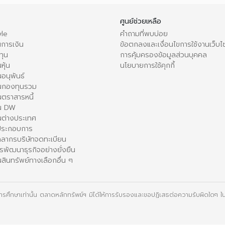
ศูนย์ช่วยเหลือ
le
คำถามที่พบบ่อย
การเงิน
ข้อตกลงและเงื่อนไขการใช้งานเว็บไ
ทุน
การคุ้มครองข้อมูลส่วนบุคคล
หุ้น
นโยบายการใช้คุกกี้
อนุพันธ์
นกองทุนรวม
ตราสารหนี้
ใน DW
นต่างประเทศ
้ประกอบการ
คลากรบริษัทจดทะเบียน
รพัฒนาธุรกิจอย่างยั่งยืน
สินทรัพย์ทางเลือกอื่น ๆ
ื่อการศึกษาเท่านั้น ตลาดหลักทรัพย์ฯ มิได้ให้การรับรองและขอปฏิเสธต่อความรับผิดใดๆ ในเ