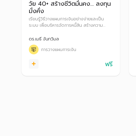
วัย 40+ สร้างชีวิตมั่นคง… ลงทุน
มั่งคั่ง
เรียนรู้วิธีวางแผนการเงินอย่างง่ายและเป็น
ระบบ เพื่อบริหารจัดการหนี้สิน สร้างความ
มั่งคั่ง และวางแผนออมเงินเพื่อวัยเกษียณที่
มั่นคง
ดร.เมธี จันทวิมล
การวางแผนการเงิน
ฟรี