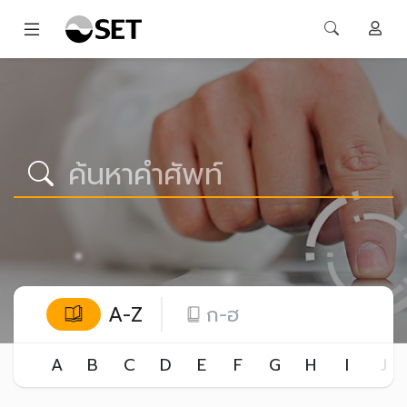
A-Z
ก-ฮ
A
B
C
D
E
F
G
H
I
J