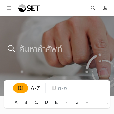
A-Z
ก-ฮ
A
B
C
D
E
F
G
H
I
J