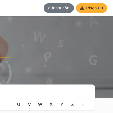
สมัครสมาชิก
เข้าสู่ระบบ
T
U
V
W
X
Y
Z
#