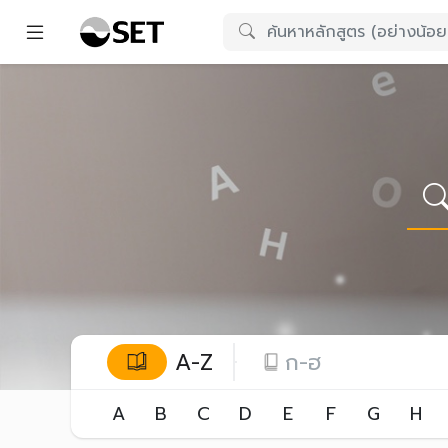
A-Z
ก-ฮ
A
B
C
D
E
F
G
H