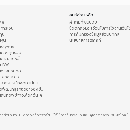
ศูนย์ช่วยเหลือ
le
คำถามที่พบบ่อย
การเงิน
ข้อตกลงและเงื่อนไขการใช้งานเว็บไ
ทุน
การคุ้มครองข้อมูลส่วนบุคคล
หุ้น
นโยบายการใช้คุกกี้
อนุพันธ์
นกองทุนรวม
ตราสารหนี้
ใน DW
นต่างประเทศ
้ประกอบการ
คลากรบริษัทจดทะเบียน
รพัฒนาธุรกิจอย่างยั่งยืน
สินทรัพย์ทางเลือกอื่น ๆ
ื่อการศึกษาเท่านั้น ตลาดหลักทรัพย์ฯ มิได้ให้การรับรองและขอปฏิเสธต่อความรับผิดใดๆ ในเ