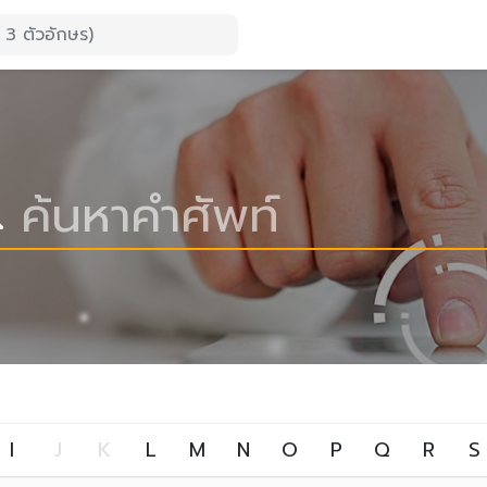
I
J
K
L
M
N
O
P
Q
R
S