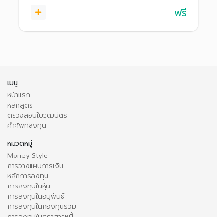
ลงทุนได้อย่างมั่นใจ สร้างพอร์ตที่เติบโตได้ในระยะยาว
ฟรี
เมนู
หน้าแรก
หลักสูตร
ตรวจสอบใบวุฒิบัตร
คำศัพท์ลงทุน
หมวดหมู่
Money Style
การวางแผนการเงิน
หลักการลงทุน
การลงทุนในหุ้น
การลงทุนในอนุพันธ์
การลงทุนในกองทุนรวม
การลงทุนในตราสารหนี้