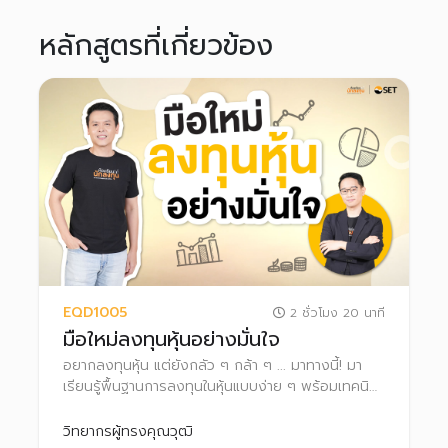
หลักสูตรที่เกี่ยวข้อง
EQD1005
2 ชั่วโมง 20 นาที
มือใหม่ลงทุนหุ้นอย่างมั่นใจ
อยากลงทุนหุ้น แต่ยังกลัว ๆ กล้า ๆ ... มาทางนี้! มา
เรียนรู้พื้นฐานการลงทุนในหุ้นแบบง่าย ๆ พร้อมเทคนิค
และเครื่องมือที่ใช้ในการคัดกรองและวิเคราะห์หุ้นด้วย
ตนเอง ไปจนถึงขั้นตอนการซื้อขายหุ้น เพื่อเริ่มต้น
วิทยากรผู้ทรงคุณวุฒิ