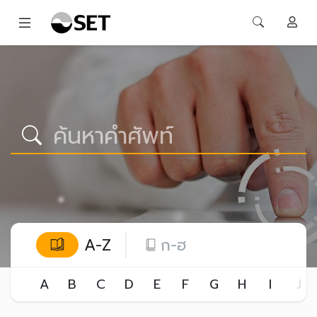
A-Z
ก-ฮ
A
B
C
D
E
F
G
H
I
J