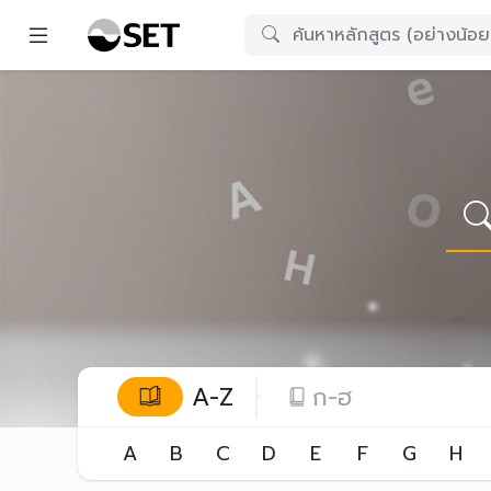
A-Z
ก-ฮ
A
B
C
D
E
F
G
H