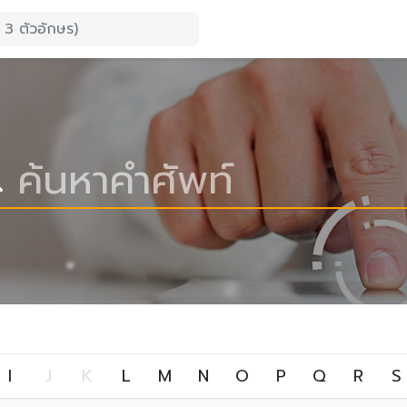
I
J
K
L
M
N
O
P
Q
R
S