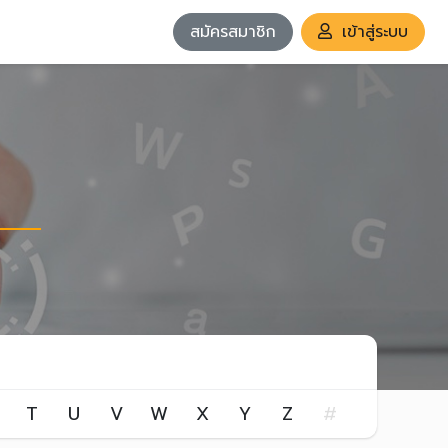
สมัครสมาชิก
เข้าสู่ระบบ
T
U
V
W
X
Y
Z
#