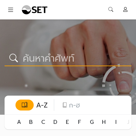
A-Z
ก-ฮ
A
B
C
D
E
F
G
H
I
J