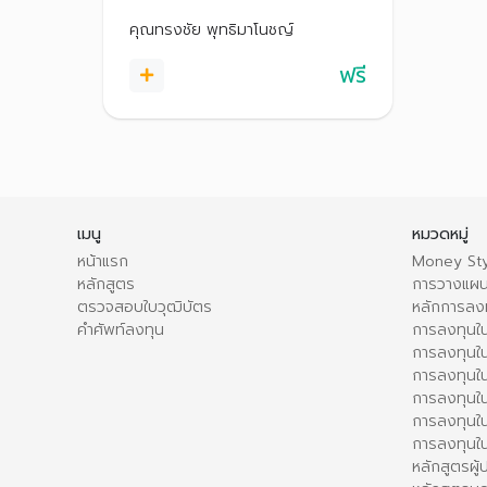
พร้อมเทคนิคการลงทุนเบื้องต้น เพื่อ
ตัดสินใจลงทุนได้อย่างเหมาะสม
คุณทรงชัย พุทธิมาโนชญ์
ฟรี
เมนู
หมวดหมู่
หน้าแรก
Money Sty
หลักสูตร
การวางแผน
ตรวจสอบใบวุฒิบัตร
หลักการลง
คำศัพท์ลงทุน
การลงทุนใน
การลงทุนใน
การลงทุนใ
การลงทุนใน
การลงทุน
การลงทุนใ
หลักสูตรผู