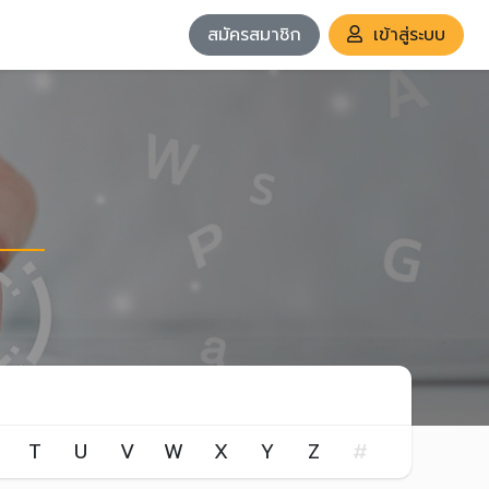
สมัครสมาชิก
เข้าสู่ระบบ
T
U
V
W
X
Y
Z
#