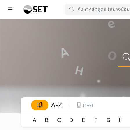
A-Z
ก-ฮ
A
B
C
D
E
F
G
H