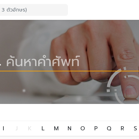
I
J
K
L
M
N
O
P
Q
R
S