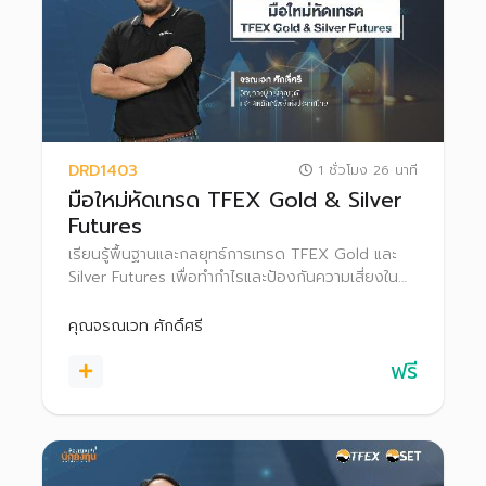
DRD1403
1 ชั่วโมง 26 นาที
มือใหม่หัดเทรด TFEX Gold & Silver
Futures
เรียนรู้พื้นฐานและกลยุทธ์การเทรด TFEX Gold และ
Silver Futures เพื่อทำกำไรและป้องกันความเสี่ยงใน
แต่ละสภาวะตลาด
คุณจรณเวท ศักดิ์ศรี
ฟรี