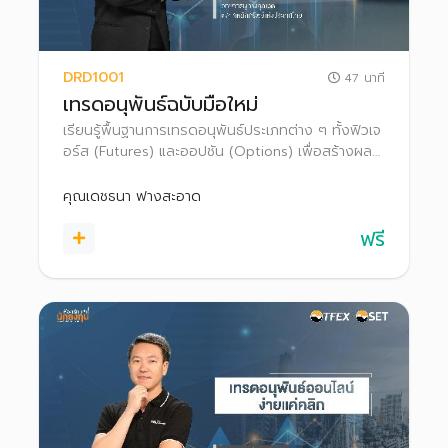
DRD1001
47 นาที
เทรดอนุพันธ์ฉบับมือใหม่
เรียนรู้พื้นฐานการเทรดอนุพันธ์ประเภทต่าง ๆ ทั้งฟิวเจ
อร์ส (Futures) และออปชัน (Options) เพื่อสร้างผล
ตอบแทนและป้องกันความเสี่ยงจากการลงทุน ทั้งใน
ภาวะตลาดขาขึ้นและขาลง
คุณเดชธนา ฟางสะอาด
ฟรี