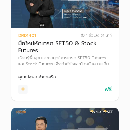
DRD1401
1 ชั่วโมง 51 นาที
มือใหม่หัดเทรด SET50 & Stock
Futures
เรียนรู้พื้นฐานและกลยุทธ์การเทรด SET50 Futures
และ Stock Futures เพื่อทำกำไรและป้องกันความเสี่ยง
ในแต่ละสภาวะตลาด
คุณณัฐพล คำถาเครือ
ฟรี