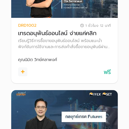
DRD1002
1 ชั่วโมง 12 นาที
เทรดอนุพันธ์ออนไลน์ ง่ายแค่คลิก
เรียนรู้วิธีการซื้อขายอนุพันธ์ออนไลน์ พร้อมแนะนำ
ฟังก์ชันการใช้งานและการส่งคำสั่งซื้อขายอนุพันธ์ผ่าน
โปรแกรม Settrade Streaming
คุณนิมิต วิทย์ศลาพงศ์
ฟรี