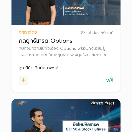
DRD1202
1 ชั่วโมง 40 นาที
กลยุทธ์เทรด Options
ทบทวนความเข้าใจเรื่อง Options พร้อมทั้งเรียนรู้
แนวทางการเลือกใช้กลยุทธ์การลงทุนในแต่ละสภาวะ
ตลาด เพื่อให้สามารถประยุกต์ใช้และนำไปประกอบการ
ตัดสินใจในการเทรด Options
คุณนิมิต วิทย์ศลาพงศ์
ฟรี