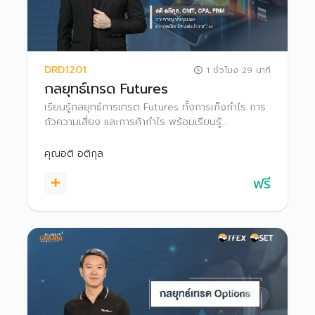
DRD1201
1 ชั่วโมง 29 นาที
กลยุทธ์เทรด Futures
เรียนรู้กลยุทธ์การเทรด Futures ทั้งการเก็งกําไร การ
ถัวความเสี่ยง และการค้ากําไร พร้อมเรียนรู้
กระบวนการทำ Block Trade ใน TFEX
คุณอติ อติกุล
ฟรี