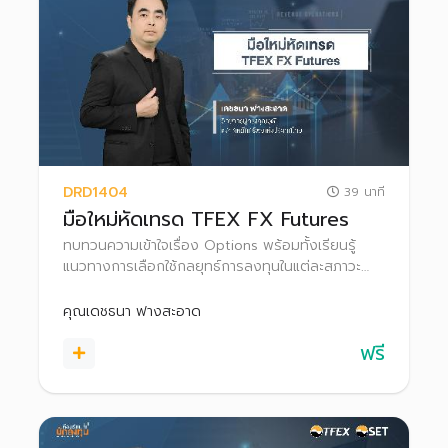
DRD1404
39 นาที
มือใหม่หัดเทรด TFEX FX Futures
ทบทวนความเข้าใจเรื่อง Options พร้อมทั้งเรียนรู้
แนวทางการเลือกใช้กลยุทธ์การลงทุนในแต่ละสภาวะ
ตลาด เพื่อให้สามารถประยุกต์ใช้และนำไปประกอบการ
ตัดสินใจในการเทรด Options
คุณเดชธนา ฟางสะอาด
ฟรี