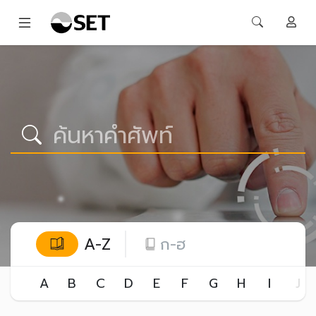
A-Z
ก-ฮ
A
B
C
D
E
F
G
H
I
J