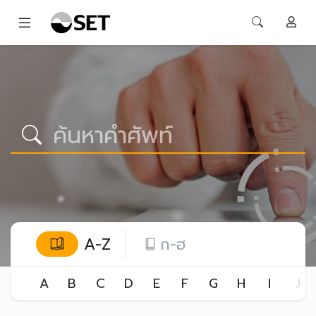
A-Z
ก-ฮ
A
B
C
D
E
F
G
H
I
J