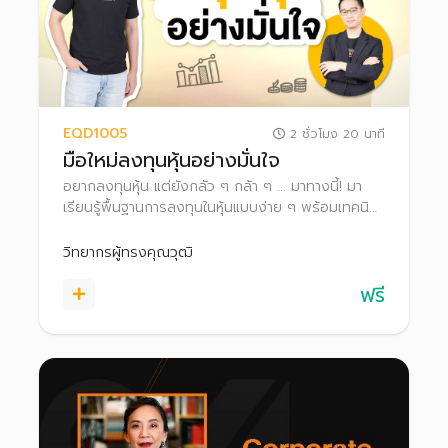
EQD1005
2 ชั่วโมง 20 นาที
มือใหม่ลงทุนหุ้นอย่างมั่นใจ
อยากลงทุนหุ้น แต่ยังกลัว ๆ กล้า ๆ ... มาทางนี้! มา
เรียนรู้พื้นฐานการลงทุนในหุ้นแบบง่าย ๆ พร้อมเทคนิค
และเครื่องมือที่ใช้ในการคัดกรองและวิเคราะห์หุ้นด้วย
ตนเอง ไปจนถึงขั้นตอนการซื้อขายหุ้น เพื่อเริ่มต้น
วิทยากรผู้ทรงคุณวุฒิ
ลงทุนได้อย่างมั่นใจ สร้างพอร์ตที่เติบโตได้ในระยะยาว
ฟรี