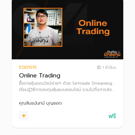
EQD1515
1 ชั่วโมง
Online Trading
ซื้อขายหุ้นออนไลน์ง่ายๆ ด้วย Settrade Streaming...
เรียนรู้วิธีการลงทุนหุ้นแบบออนไลน์ รวมไปถึงการส่ง
คำสั่งซื้อขาย และฟังก์ชั่นการใช้งานต่างๆ ใน Settrade
Streaming เพื่อใช้เป็นตัวช่วยในการลงทุน
คุณสินธนันทน์ บุญยอด
ฟรี