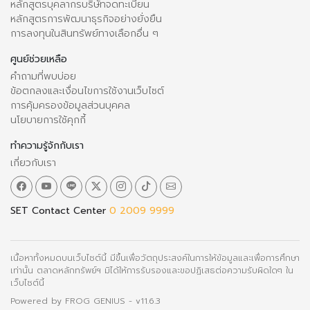
หลักสูตรบุคลากรบริษัทจดทะเบียน
หลักสูตรการพัฒนาธุรกิจอย่างยั่งยืน
การลงทุนในสินทรัพย์ทางเลือกอื่น ๆ
ศูนย์ช่วยเหลือ
คำถามที่พบบ่อย
ข้อตกลงและเงื่อนไขการใช้งานเว็บไซต์
การคุ้มครองข้อมูลส่วนบุคคล
นโยบายการใช้คุกกี้
ทำความรู้จักกับเรา
เกี่ยวกับเรา
SET Contact Center
0 2009 9999
เนื้อหาทั้งหมดบนเว็บไซต์นี้ มีขึ้นเพื่อวัตถุประสงค์ในการให้ข้อมูลและเพื่อการศึกษา
เท่านั้น ตลาดหลักทรัพย์ฯ มิได้ให้การรับรองและขอปฏิเสธต่อความรับผิดใดๆ ใน
เว็บไซต์นี้
Powered by
FROG GENIUS
- v11.6.3