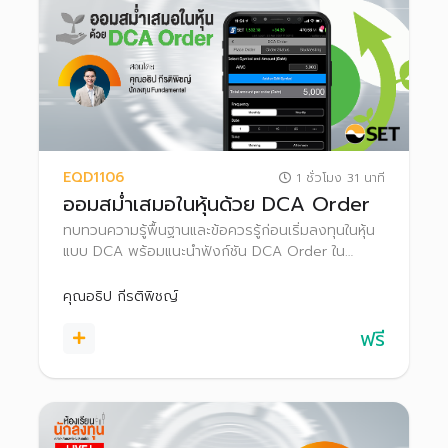
EQD1106
1 ชั่วโมง 31 นาที
ออมสม่ำเสมอในหุ้นด้วย DCA Order
ทบทวนความรู้พื้นฐานและข้อควรรู้ก่อนเริ่มลงทุนในหุ้น
แบบ DCA พร้อมแนะนำฟังก์ชัน DCA Order ใน
โปรแกรม Settrade Streaming เพื่อเป็นตัวช่วยสร้าง
วินัยในการออมการลงทุนด้วยการส่งคำสั่งซื้อหุ้น
คุณอธิป กีรติพิชญ์
อัตโนมัติตามระยะเวลาที่ต้องการ
ฟรี