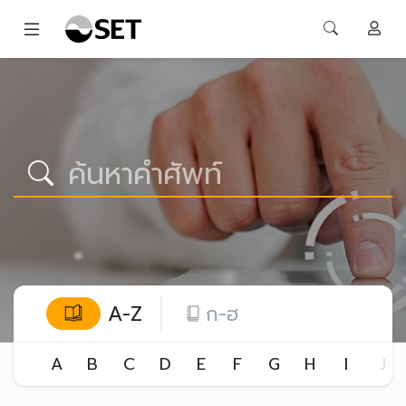
A-Z
ก-ฮ
A
B
C
D
E
F
G
H
I
J