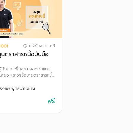
1001
1 ชั่วโมง 31 นาที
ุนตราสารหนี้ฉบับมือ
นรู้ลักษณะพื้นฐาน ผลตอบแทน
สี่ยง และวิธีซื้อขายตราสารหนี้
เทคนิคการลงทุนเบื้องต้น เพื่อ
นใจลงทุนได้อย่างเหมาะสม
รงชัย พุทธิมาโนชญ์
ฟรี