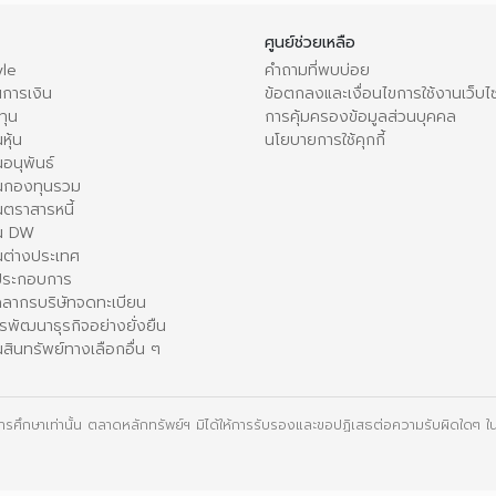
ศูนย์ช่วยเหลือ
le
คำถามที่พบบ่อย
การเงิน
ข้อตกลงและเงื่อนไขการใช้งานเว็บไ
ทุน
การคุ้มครองข้อมูลส่วนบุคคล
หุ้น
นโยบายการใช้คุกกี้
อนุพันธ์
นกองทุนรวม
ตราสารหนี้
ใน DW
นต่างประเทศ
้ประกอบการ
คลากรบริษัทจดทะเบียน
รพัฒนาธุรกิจอย่างยั่งยืน
สินทรัพย์ทางเลือกอื่น ๆ
ื่อการศึกษาเท่านั้น ตลาดหลักทรัพย์ฯ มิได้ให้การรับรองและขอปฏิเสธต่อความรับผิดใดๆ ในเ