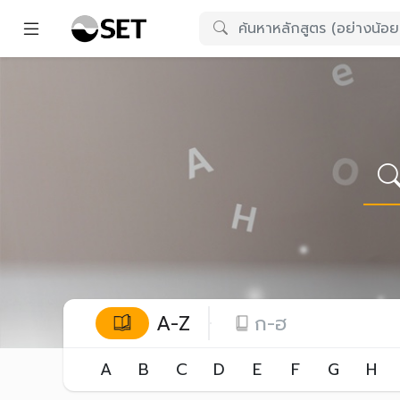
A-Z
ก-ฮ
A
B
C
D
E
F
G
H