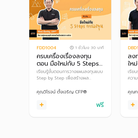
FDD1004
DBD
1 ชั่วโมง 30 นาที
ครบเครื่องเรื่องลงทุน
ลงท
ตอน มือใหม่กับ 5 Steps
ใหม่
ลงทุน
เรียนรู้ขั้นตอนการวางแผนลงทุนแบบ
เรีย
Step by Step เพื่อสร้างผล
ความเ
ตอบแทนให้บรรลุเป้าหมายในระยะยาว
พร้อม
ตัดสิ
คุณวิโรจน์ ตั้งเจริญ CFP®
คุณท
ฟรี