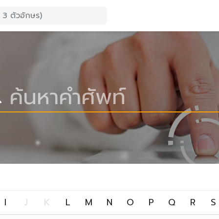
I
J
K
L
M
N
O
P
Q
R
S