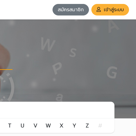
สมัครสมาชิก
เข้าสู่ระบบ
T
U
V
W
X
Y
Z
#