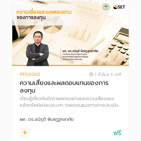
PFD2002
1 ชั่วโมง 5 นาที
ความเสี่ยงและผลตอบแทนของการ
ลงทุน
เรียนรู้เกี่ยวกับอัตราผลตอบแทนและความเสี่ยงของ
หลักทรัพย์แต่ละประเภท ตลอดจนแนวทางการประเมิน
มูลค่าตราสารทุนและตราสารหนี้
ผศ. ดร.อนิรุติ พิเสฎฐศลาศัย
ฟรี