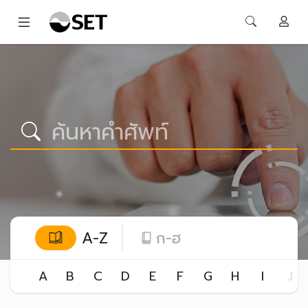
A-Z
ก-ฮ
A
B
C
D
E
F
G
H
I
J