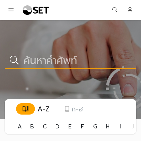
A-Z
ก-ฮ
A
B
C
D
E
F
G
H
I
J