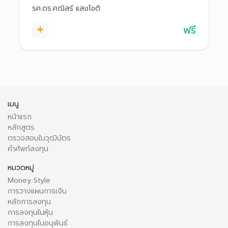
รศ.ดร.คณิสร์ แสงโชติ
ฟรี
เมนู
หน้าแรก
หลักสูตร
ตรวจสอบใบวุฒิบัตร
คำศัพท์ลงทุน
หมวดหมู่
Money Style
การวางแผนการเงิน
หลักการลงทุน
การลงทุนในหุ้น
การลงทุนในอนุพันธ์