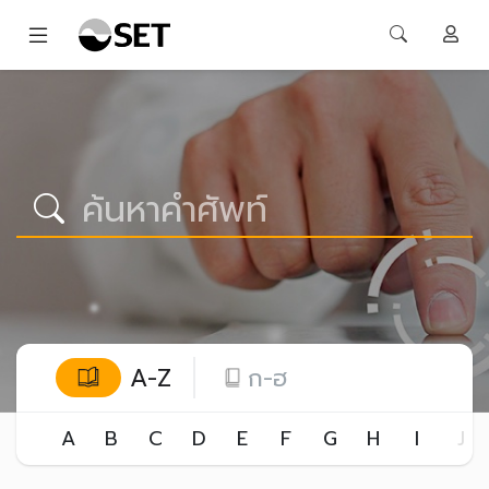
A-Z
ก-ฮ
A
B
C
D
E
F
G
H
I
J