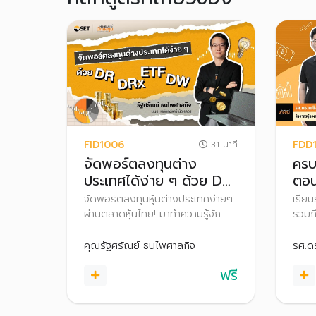
FID1006
FDD
31 นาที
จัดพอร์ตลงทุนต่าง
ครบ
ประเทศได้ง่าย ๆ ด้วย DR
ตอน
DRx ETF DW
ลงท
จัดพอร์ตลงทุนหุ้นต่างประเทศง่ายๆ
เรียน
ผ่านตลาดหุ้นไทย! มาทำความรู้จัก
รวมถ
DR, DRx, ETF และ DW ที่จะช่วยให้
เพื่อ
ลงทุนในบริษัทดังระดับโลกได้สะดวก
สนามล
คุณรัฐศรัณย์ ธนไพศาลกิจ
รศ.ด
สบายเหมือนซื้อขายหุ้นไทย
ฟรี