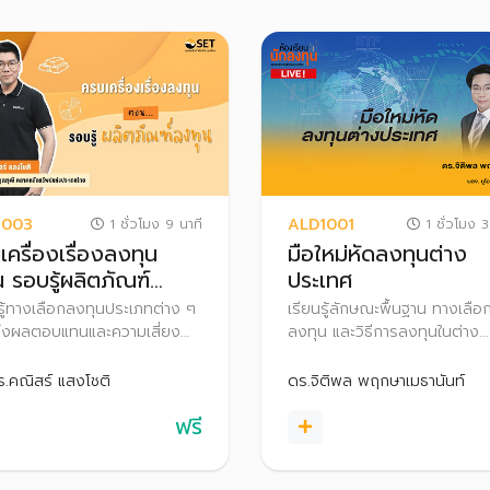
1003
ALD1001
1 ชั่วโมง 9 นาที
1 ชั่วโมง 3
เครื่องเรื่องลงทุน
มือใหม่หัดลงทุนต่าง
 รอบรู้ผลิตภัณฑ์
ประเทศ
ุน
รู้ทางเลือกลงทุนประเภทต่าง ๆ
เรียนรู้ลักษณะพื้นฐาน ทางเลือ
ึงผลตอบแทนและความเสี่ยง
ลงทุน และวิธีการลงทุนในต่าง
เตรียมความพร้อมก่อนก้าวสู่
ประเทศผ่านตลาดหุ้นไทย เพื่อก
งทุนอย่างมั่นใจ
ความเสี่ยงและเพิ่มโอกาสสร้าง
ร.คณิสร์ แสงโชติ
ดร.จิติพล พฤกษาเมธานันท์
ตอบแทนที่ดีในระยะยาว
ฟรี