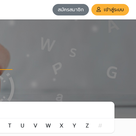
สมัครสมาชิก
เข้าสู่ระบบ
T
U
V
W
X
Y
Z
#