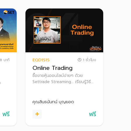
EQD1515
8 นาที
1 ชั่วโมง
Online Trading
ซื้อขายหุ้นออนไลน์ง่ายๆ ด้วย
Settrade Streaming... เรียนรู้วิธี
ก
การลงทุนหุ้นแบบออนไลน์ รวมไปถึง
การส่งคำสั่งซื้อขาย และฟังก์ชั่นการ
ระจาย
ใช้งานต่างๆ ใน Settrade
ผล
คุณสินธนันทน์ บุญยอด
Streaming เพื่อใช้เป็นตัวช่วยในการ
ลงทุน
ฟรี
ฟรี