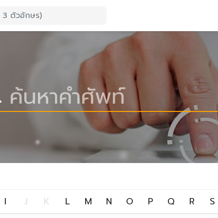
I
J
K
L
M
N
O
P
Q
R
S