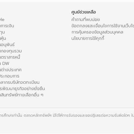
ศูนย์ช่วยเหลือ
le
คำถามที่พบบ่อย
การเงิน
ข้อตกลงและเงื่อนไขการใช้งานเว็บไ
ทุน
การคุ้มครองข้อมูลส่วนบุคคล
หุ้น
นโยบายการใช้คุกกี้
อนุพันธ์
นกองทุนรวม
ตราสารหนี้
ใน DW
นต่างประเทศ
้ประกอบการ
คลากรบริษัทจดทะเบียน
รพัฒนาธุรกิจอย่างยั่งยืน
สินทรัพย์ทางเลือกอื่น ๆ
ื่อการศึกษาเท่านั้น ตลาดหลักทรัพย์ฯ มิได้ให้การรับรองและขอปฏิเสธต่อความรับผิดใดๆ ในเ