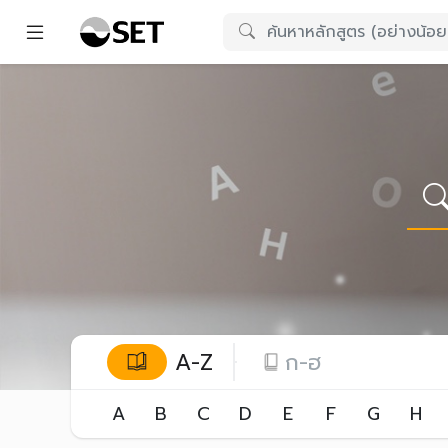
A-Z
ก-ฮ
A
B
C
D
E
F
G
H