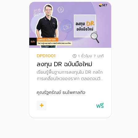
DPD1001
1 ชั่วโมง 7 นาที
ลงทุน DR ฉบับมือใหม่
เรียนรู้พื้นฐานการลงทุนใน DR กลไก
การเคลื่อนไหวของราคา ตลอดจนวิธี
การซื้อขาย และกลยุทธ์การลงทุนใน
DR
คุณรัฐศรัณย์ ธนไพศาลกิจ
ฟรี