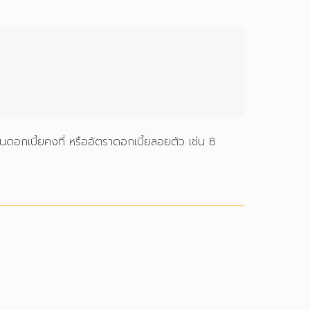
ดอกเบี้ยคงที่ หรืออัตราดอกเบี้ยลอยตัว เช่น 8