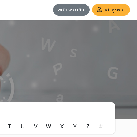
สมัครสมาชิก
เข้าสู่ระบบ
T
U
V
W
X
Y
Z
#