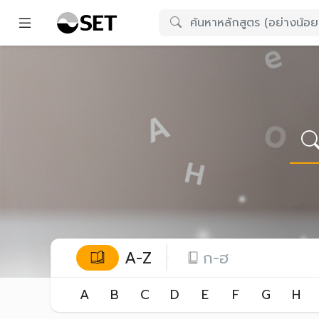
A-Z
ก-ฮ
A
B
C
D
E
F
G
H