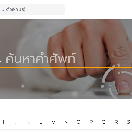
I
J
K
L
M
N
O
P
Q
R
S