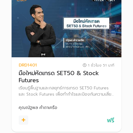
DRD1401
1 ชั่วโมง 51 นาที
มือใหม่หัดเทรด SET50 & Stock
Futures
เรียนรู้พื้นฐานและกลยุทธ์การเทรด SET50 Futures
และ Stock Futures เพื่อทำกำไรและป้องกันความเสี่ยง
ในแต่ละสภาวะตลาด
คุณณัฐพล คำถาเครือ
ฟรี