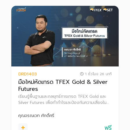
DRD1403
1 ชั่วโมง 26 นาที
มือใหม่หัดเทรด TFEX Gold & Silver
Futures
เรียนรู้พื้นฐานและกลยุทธ์การเทรด TFEX Gold และ
Silver Futures เพื่อทำกำไรและป้องกันความเสี่ยงใน
แต่ละสภาวะตลาด
คุณจรณเวท ศักดิ์ศรี
ฟรี