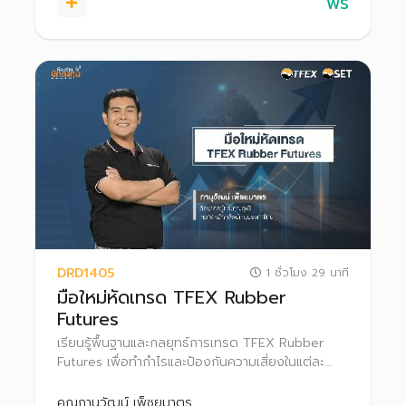
ฟรี
DRD1405
1 ชั่วโมง 29 นาที
มือใหม่หัดเทรด TFEX Rubber
Futures
เรียนรู้พื้นฐานและกลยุทธ์การเทรด TFEX Rubber
Futures เพื่อทำกำไรและป้องกันความเสี่ยงในแต่ละ
สภาวะตลาด
คุณภานุวัฒน์ เพ็ชยมาตร