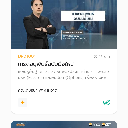
DRD1001
47 นาที
เทรดอนุพันธ์ฉบับมือใหม่
เรียนรู้พื้นฐานการเทรดอนุพันธ์ประเภทต่าง ๆ ทั้งฟิวเจ
อร์ส (Futures) และออปชัน (Options) เพื่อสร้างผล
ตอบแทนและป้องกันความเสี่ยงจากการลงทุน ทั้งใน
ภาวะตลาดขาขึ้นและขาลง
คุณเดชธนา ฟางสะอาด
ฟรี