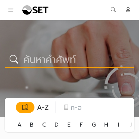
A-Z
ก-ฮ
A
B
C
D
E
F
G
H
I
J