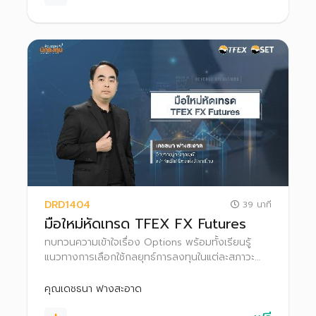
DRD1404
39 นาที
มือใหม่หัดเทรด TFEX FX Futures
ทบทวนความเข้าใจเรื่อง Options พร้อมทั้งเรียนรู้
แนวทางการเลือกใช้กลยุทธ์การลงทุนในแต่ละสภาวะ
ตลาด เพื่อให้สามารถประยุกต์ใช้และนำไปประกอบการ
ตัดสินใจในการเทรด Options
คุณเดชธนา ฟางสะอาด