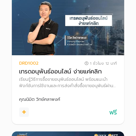
DRD1002
1 ชั่วโมง 12 นาที
เทรดอนุพันธ์ออนไลน์ ง่ายแค่คลิก
เรียนรู้วิธีการซื้อขายอนุพันธ์ออนไลน์ พร้อมแนะนำ
ฟังก์ชันการใช้งานและการส่งคำสั่งซื้อขายอนุพันธ์ผ่าน
โปรแกรม Settrade Streaming
คุณนิมิต วิทย์ศลาพงศ์
ฟรี