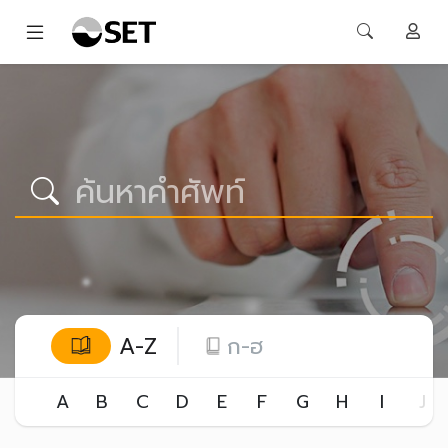
A-Z
ก-ฮ
A
B
C
D
E
F
G
H
I
J