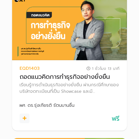
EQD1403
1 ชั่วโมง 13 นาที
ถอดแนวคิดการทำธุรกิจอย่างยั่งยืน
เรียนรู้การดำเนินธุรกิจอย่างยั่งยืน ผ่านกรณีศึกษาของ
บริษัทจดทะเบียนที่เป็น Showcase และมี
Performance ดีเพื่อนำข้อมูลตัวอย่างเหล่านั้น มา
วิเคราะห์เพื่อประกอบการตัดสินใจลงทุน
ผศ. ดร.รุ่งเกียรติ รัตนบานชื่น
ฟรี