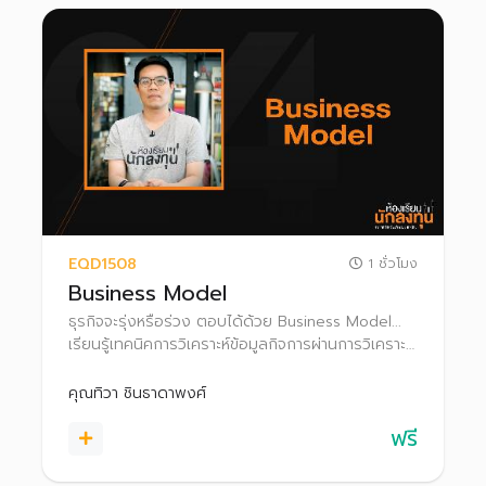
EQD1508
1 ชั่วโมง
Business Model
ธุรกิจจะรุ่งหรือร่วง ตอบได้ด้วย Business Model...
เรียนรู้เทคนิคการวิเคราะห์ข้อมูลกิจการผ่านการวิเคราะห์
Business Model เพื่อคาดการณ์การเติบโตของ
กิจการในอนาคตก่อนตัดสินใจลงทุน
คุณทิวา ชินธาดาพงศ์
ฟรี