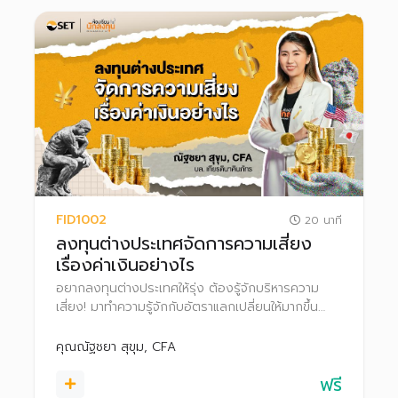
FID1002
20 นาที
ลงทุนต่างประเทศจัดการความเสี่ยง
เรื่องค่าเงินอย่างไร
อยากลงทุนต่างประเทศให้รุ่ง ต้องรู้จักบริหารความ
เสี่ยง! มาทำความรู้จักกับอัตราแลกเปลี่ยนให้มากขึ้น
พร้อมเรียนรู้วิธีรับมือกับความผันผวนของค่าเงิน เพื่อ
ให้คุณลงทุนได้อย่างมั่นใจและมีประสิทธิภาพ
คุณณัฐชยา สุขุม, CFA
ฟรี