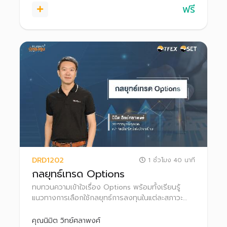
ฟรี
DRD1202
1 ชั่วโมง 40 นาที
กลยุทธ์เทรด Options
ทบทวนความเข้าใจเรื่อง Options พร้อมทั้งเรียนรู้
แนวทางการเลือกใช้กลยุทธ์การลงทุนในแต่ละสภาวะ
ตลาด เพื่อให้สามารถประยุกต์ใช้และนำไปประกอบการ
ตัดสินใจในการเทรด Options
คุณนิมิต วิทย์ศลาพงศ์