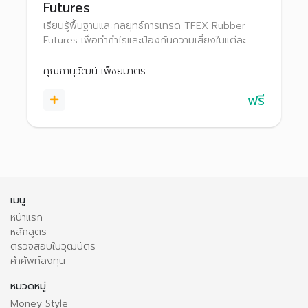
Futures
เรียนรู้พื้นฐานและกลยุทธ์การเทรด TFEX Rubber
Futures เพื่อทำกำไรและป้องกันความเสี่ยงในแต่ละ
สภาวะตลาด
คุณภานุวัฒน์ เพ็ชยมาตร
ฟรี
เมนู
หน้าแรก
หลักสูตร
ตรวจสอบใบวุฒิบัตร
คำศัพท์ลงทุน
หมวดหมู่
Money Style