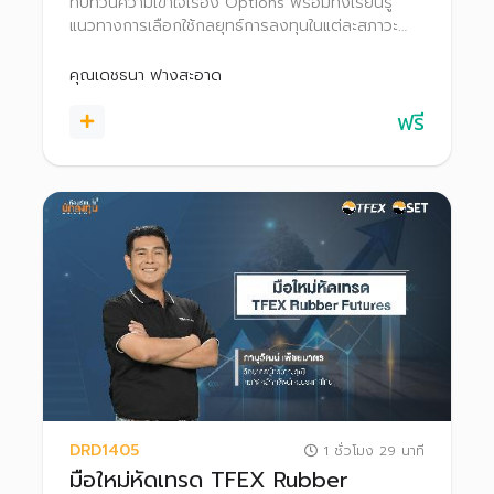
ทบทวนความเข้าใจเรื่อง Options พร้อมทั้งเรียนรู้
แนวทางการเลือกใช้กลยุทธ์การลงทุนในแต่ละสภาวะ
ตลาด เพื่อให้สามารถประยุกต์ใช้และนำไปประกอบการ
ตัดสินใจในการเทรด Options
คุณเดชธนา ฟางสะอาด
ฟรี
DRD1405
1 ชั่วโมง 29 นาที
มือใหม่หัดเทรด TFEX Rubber