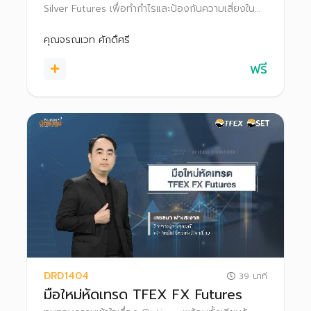
Silver Futures เพื่อทำกำไรและป้องกันความเสี่ยงใน
แต่ละสภาวะตลาด
คุณจรณเวท ศักดิ์ศรี
ฟรี
DRD1404
39 นาที
มือใหม่หัดเทรด TFEX FX Futures