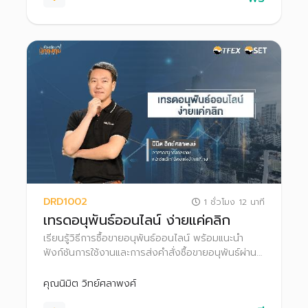
DRD1002
1 ชั่วโมง 12 นาที
เทรดอนุพันธ์ออนไลน์ ง่ายแค่คลิก
เรียนรู้วิธีการซื้อขายอนุพันธ์ออนไลน์ พร้อมแนะนำ
ฟังก์ชันการใช้งานและการส่งคำสั่งซื้อขายอนุพันธ์ผ่าน
โปรแกรม Settrade Streaming
คุณนิมิต วิทย์ศลาพงศ์