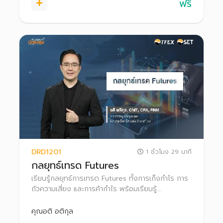
ฟรี
DRD1201
1 ชั่วโมง 29 นาที
กลยุทธ์เทรด Futures
เรียนรู้กลยุทธ์การเทรด Futures ทั้งการเก็งกําไร การ
ถัวความเสี่ยง และการค้ากําไร พร้อมเรียนรู้
กระบวนการทำ Block Trade ใน TFEX
คุณอติ อติกุล