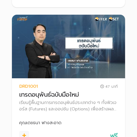
DRD1001
47 นาที
เทรดอนุพันธ์ฉบับมือใหม่
เรียนรู้พื้นฐานการเทรดอนุพันธ์ประเภทต่าง ๆ ทั้งฟิวเจ
อร์ส (Futures) และออปชัน (Options) เพื่อสร้างผล
ตอบแทนและป้องกันความเสี่ยงจากการลงทุน ทั้งใน
ภาวะตลาดขาขึ้นและขาลง
คุณเดชธนา ฟางสะอาด
ฟรี