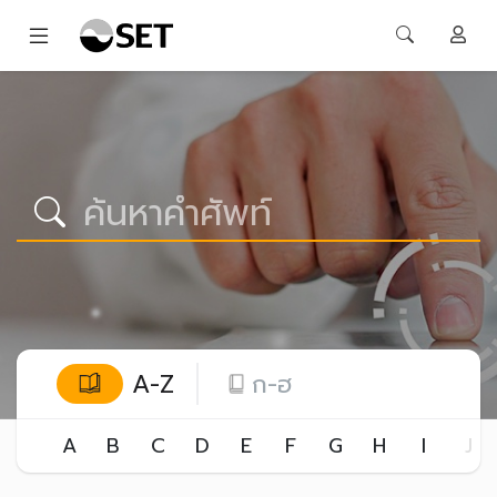
A-Z
ก-ฮ
A
B
C
D
E
F
G
H
I
J