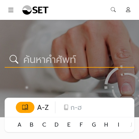
A-Z
ก-ฮ
A
B
C
D
E
F
G
H
I
J