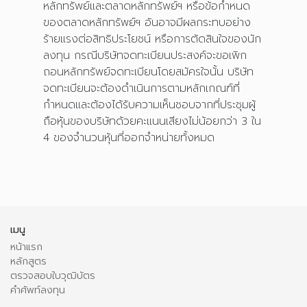
หลักทรัพย์และตลาดหลักทรัพย์ฯ หรือข้อกำหนด
ของตลาดหลักทรัพย์ฯ อันอาจมีผลกระทบอย่าง
ร้ายแรงต่อสิทธิประโยชน์ หรือการตัดสินใจของนัก
ลงทุน กรณีบริษัทจดทะเบียนประสงค์จะขอเพิก
ถอนหลักทรัพย์จดทะเบียนโดยสมัครใจนั้น บริษัท
จดทะเบียนจะต้องดำเนินการตามหลักเกณฑ์ที่
กำหนดและต้องได้รับความเห็นชอบจากที่ประชุมผู้
ถือหุ้นของบริษัทด้วยคะแนนเสียงไม่น้อยกว่า 3 ใน
4 ของจำนวนหุ้นที่ออกจำหน่ายทั้งหมด
เมนู
หน้าแรก
หลักสูตร
ตรวจสอบใบวุฒิบัตร
คำศัพท์ลงทุน