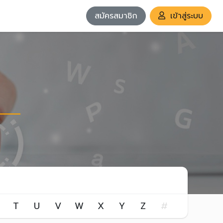
สมัครสมาชิก
เข้าสู่ระบบ
T
U
V
W
X
Y
Z
#