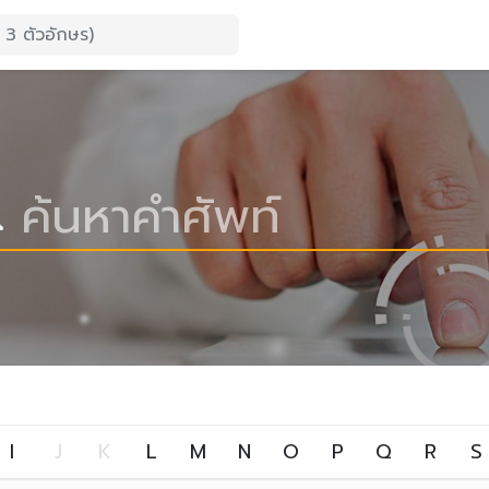
I
J
K
L
M
N
O
P
Q
R
S