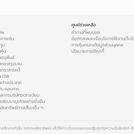
ศูนย์ช่วยเหลือ
le
คำถามที่พบบ่อย
การเงิน
ข้อตกลงและเงื่อนไขการใช้งานเว็บไ
ทุน
การคุ้มครองข้อมูลส่วนบุคคล
หุ้น
นโยบายการใช้คุกกี้
อนุพันธ์
นกองทุนรวม
ตราสารหนี้
ใน DW
นต่างประเทศ
้ประกอบการ
คลากรบริษัทจดทะเบียน
รพัฒนาธุรกิจอย่างยั่งยืน
สินทรัพย์ทางเลือกอื่น ๆ
ื่อการศึกษาเท่านั้น ตลาดหลักทรัพย์ฯ มิได้ให้การรับรองและขอปฏิเสธต่อความรับผิดใดๆ ในเ