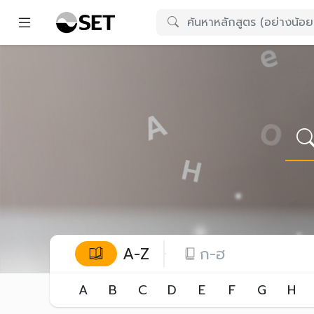
A-Z
ก-ฮ
A
B
C
D
E
F
G
H