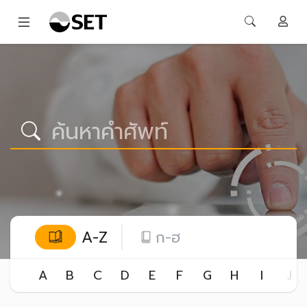
A-Z
ก-ฮ
A
B
C
D
E
F
G
H
I
J