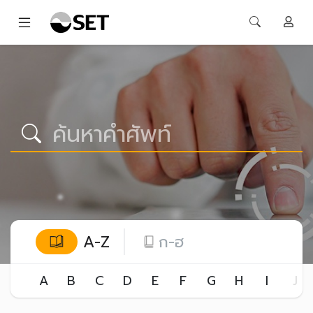
A-Z
ก-ฮ
A
B
C
D
E
F
G
H
I
J