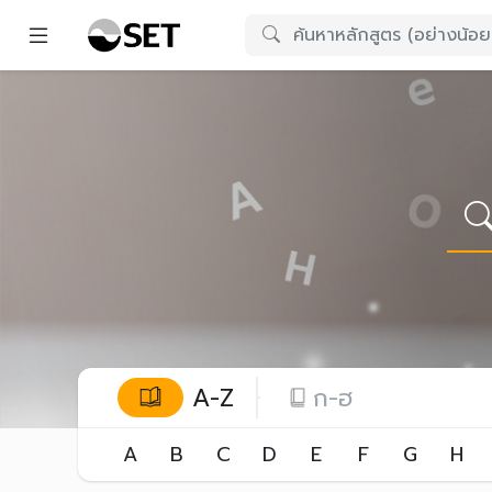
A-Z
ก-ฮ
A
B
C
D
E
F
G
H