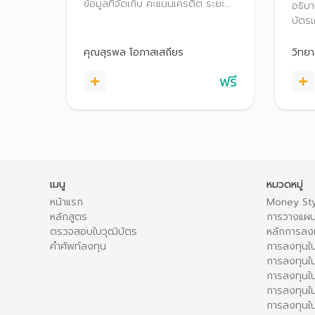
ข้อมูล​ที่จัดเก็บ คะแนนเครดิต ระยะ
อธิบา
เวลาการจัดเก็บข้อมูล รายงานข้อมูล​
บัตรเ
เครดิต วิธีการอ่านรายงานข้อมูล
อย่าง
เครดิตบูโร และสิทธิตามกฏหมายของ
ถึงแช
คุณสุรพล โอภาสเสถียร
วิทยา
เจ้าของข้อมูล รวมถึงการตรวจ
บัตรเ
เครดิตบูโร​​ด้วยตัวเอง
ฟรี
บัตร
เมนู
หมวดหมู่
หน้าแรก
Money Sty
หลักสูตร
การวางแผน
ตรวจสอบใบวุฒิบัตร
หลักการลง
คำศัพท์ลงทุน
การลงทุนใน
การลงทุนใน
การลงทุนใ
การลงทุนใน
การลงทุน