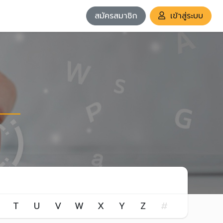
สมัครสมาชิก
เข้าสู่ระบบ
T
U
V
W
X
Y
Z
#