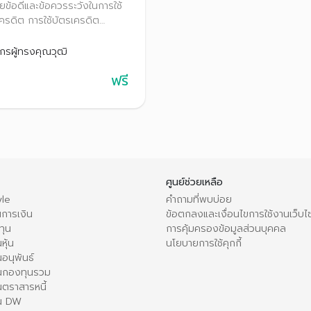
ยข้อดีและข้อควรระวังในการใช้
ครดิต การใช้บัตรเครดิต
ไรให้เกิดประโยชน์สูงสุด รวม
ร์ Case Study ของคนเป็นหนี้
กรผู้ทรงคุณวุฒิ
ครดิต พร้อมทั้ง แนะนำการใช้
ฟรี
เครดิตเพื่อต่อยอดเงินออม
ศูนย์ช่วยเหลือ
le
คำถามที่พบบ่อย
การเงิน
ข้อตกลงและเงื่อนไขการใช้งานเว็บไ
ทุน
การคุ้มครองข้อมูลส่วนบุคคล
หุ้น
นโยบายการใช้คุกกี้
อนุพันธ์
นกองทุนรวม
ตราสารหนี้
ใน DW