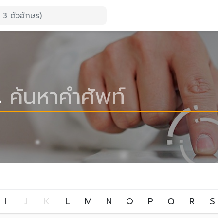
I
J
K
L
M
N
O
P
Q
R
S