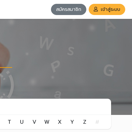
สมัครสมาชิก
เข้าสู่ระบบ
T
U
V
W
X
Y
Z
#