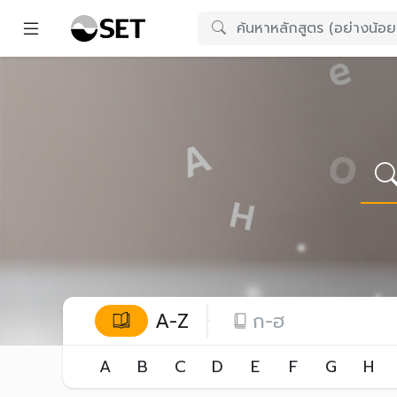
A-Z
ก-ฮ
A
B
C
D
E
F
G
H