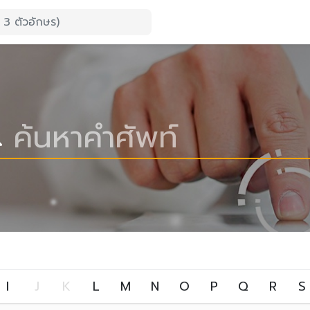
I
J
K
L
M
N
O
P
Q
R
S