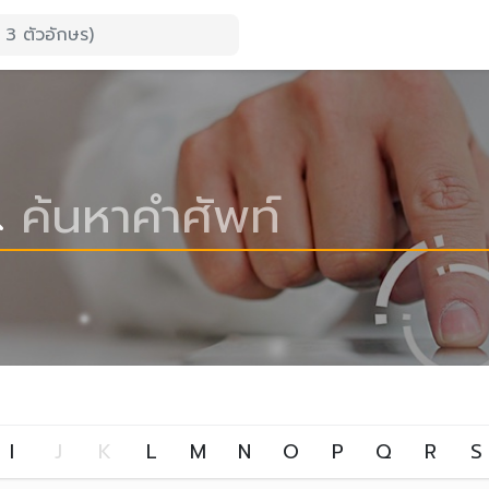
I
J
K
L
M
N
O
P
Q
R
S