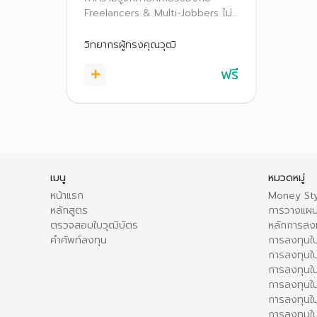
Freelancers & Multi-Jobbers ไม่
ว่าจะเป็นภาษีเงินได้บุคคลธรรมดา
ภาษีหัก ณ ที่จ่าย และภาษีมูลค่าเพิ่ม
วิทยากรผู้ทรงคุณวุฒิ
(VAT) พร้อมแนวทางการวางแผน
ฟรี
ภาษีให้ถูกต้องและเหมาะสม สร้าง
ความมั่งคั่งและมั่นคงให้กับชีวิตใน
ระยะยาว
เมนู
หมวดหมู่
หน้าแรก
Money Sty
หลักสูตร
การวางแผน
ตรวจสอบใบวุฒิบัตร
หลักการลง
คำศัพท์ลงทุน
การลงทุนใน
การลงทุนใน
การลงทุนใ
การลงทุนใน
การลงทุน
การลงทุนใ