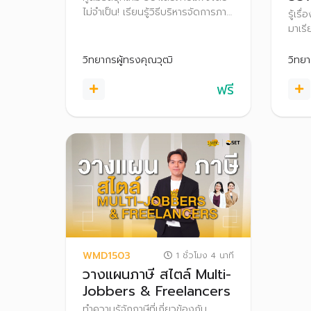
ไม่จำเป็น! เรียนรู้วิธีบริหารจัดการภาษี
รู้เร
สำหรับคู่สมรส เข้าใจประเภทเงินได้
มาเรีย
ค่าใช้จ่าย ค่าลดหย่อน สิทธิประโยชน์
หย่อน
ทางภาษี และเทคนิคการเลือกยื่นภาษี
วางแ
วิทยากรผู้ทรงคุณวุฒิ
วิทยา
อย่างชาญฉลาด เพื่อลดภาระภาษี
เงินเ
พร้อมเพิ่มเงินออมให้ครอบครัว
ฟรี
WMD1503
1 ชั่วโมง 4 นาที
วางแผนภาษี สไตล์ Multi-
Jobbers & Freelancers
ทำความรู้จักภาษีที่เกี่ยวข้องกับ