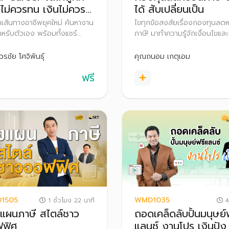
ไม่ควรทน เงินไม่ควร
ได้ สับเปลี่ยนเป็น
 ชีวิตไม่ควรหลง
เส้นทางอาชีพยุคใหม่ ค้นหางาน
ไขทุกข้อสงสัยเรื่องกองทุนลด
่สำหรับตัวเอง พร้อมทั้งแชร์
ภาษี! มาทำความรู้จักเงื่อนไขและ
ิคการทำงานและการพัฒนาตัว
ประโยชน์ภาษีของกองทุนแต่ละ
กระบวนการตัดสินใจในการย้าย
ประเภท
รชัย โศจิพันธุ์
คุณถนอม เกตุเอม
านหรือเปลี่ยนงาน รวมถึงเคล็ด
ฟรี
ื่องการวางแผนภาษีและสิทธิ
ชน์ที่มนุษย์เงินควรรู้
1505
WMD1035
1 ชั่วโมง 22 นาที
4
แผนภาษี สไตล์ชาว
ถอดเคล็ดลับปั้นมนุษย์
ฟิศ
แลนซ์ งานโปร เงินปัง