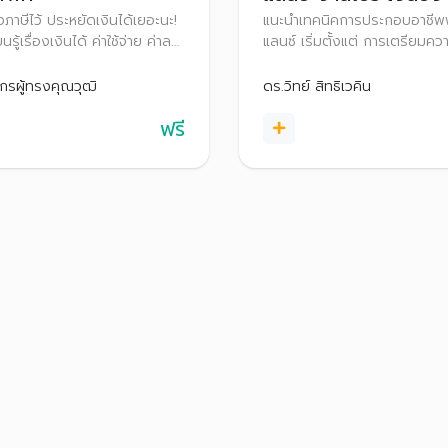
ื่องภาษีไว้ ประหยัดเงินได้เยอะนะ!
แนะนำเทคนิคการประกอบอาชีพ
นรู้เรื่องเงินได้ ค่าใช้จ่าย ค่าลด
แลนซ์ เริ่มตั้งแต่ การเตรียมคว
 และสิทธิประโยชน์ทางภาษี เพื่อ
พร้อมเพื่อเป็นฟรีแลนซ์ เปรียบ
ผนภาษีแบบง่าย ๆ สไตล์มนุษย์
ข้อดีและข้อควรระวัง พร้อมทั้งแ
กรผู้ทรงคุณวุฒิ
ดร.วิทย์ สิทธิเวคิน
ดือนกันเถอะ
ประสบการณ์ในการเป็นฟรีแลนซ
ฟรี
อย่างไรให้ประสบความสำเร็จ ร
เทคนิคการบริหารจัดการเงินสำ
อาชีพฟรีแลนซ์