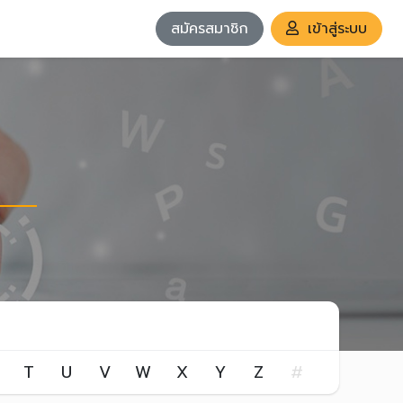
สมัครสมาชิก
เข้าสู่ระบบ
T
U
V
W
X
Y
Z
#