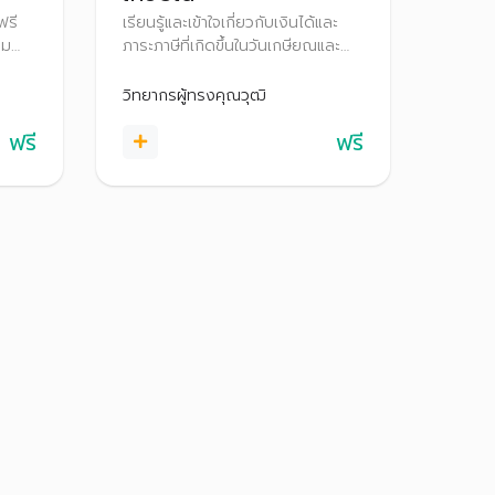
ฟรี
เรียนรู้และเข้าใจเกี่ยวกับเงินได้และ
าม
ภาระภาษีที่เกิดขึ้นในวันเกษียณและ
เทียบ
หลังเกษียณ การลดหย่อนภาษี สิทธิ
ชร์
ประโยชน์ทางภาษีสำหรับผู้สูงอายุ
วิทยากรผู้ทรงคุณวุฒิ
์
เพื่อการวางแผนภาษีให้ถูกต้องและ
ฟรี
ฟรี
วมถึง
เหมาะสม
หรับ