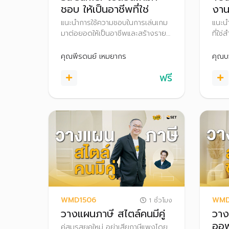
ชอบ ให้เป็นอาชีพที่ใช่
งาน
ขาด
แนะนำการใช้ความชอบในการเล่นเกม
แนะนำ
มาต่อยอดให้เป็นอาชีพและสร้างราย
ที่ใช
ได้ พร้อมทั้งอธิบายเทคนิคการ Live
เทคน
Stream การเตรียมอุปกรณ์ และการ
เอง 
คุณพีรดนย์ เหมยากร
คุณบว
สร้างรายได้จากการเป็น Streamer
สายง
ฟรี
ผ่านช่องทางต่าง ๆ รวมถึงเทคนิค
ลับเร
การวางแผนภาษีสำหรับฟรีแลนซ์ที่เป็น
ประโย
Streamer
WMD1506
WMD
1 ชั่วโมง
วางแผนภาษี สไตล์คนมีคู่
วาง
ออฟ
คู่สมรสยุคใหม่ อย่าเสียภาษีแพงโดย