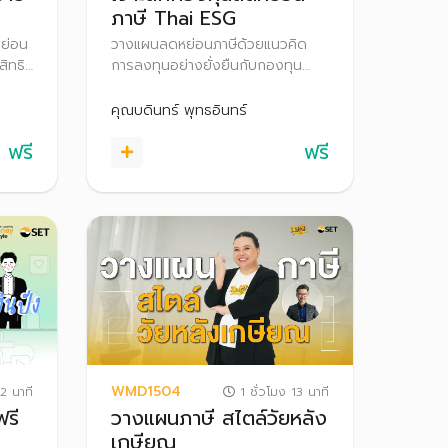
ภาษี Thai ESG
หย่อน
วางแผนลดหย่อนภาษีด้วยแนวคิด
สิทธิ
การลงทุนอย่างยั่งยืนกับกองทุน
Thai ESG ตั้งแต่เงื่อนไขการลงทุน
สิทธิประโยชน์ทางภาษี และนโยบาย
คุณบดินทร์ พุทธอินทร์
การลงทุนของกองทุน Thai ESG
ฟรี
ฟรี
เพื่อเพิ่มโอกาสได้รับผลตอบแทนที่ดี
อย่างยั่งยืนในระยะยาว
WMD1504
2 นาที
1 ชั่วโมง 13 นาที
ฟรี
วางแผนภาษี สไตล์วัยหลัง
เกษียณ