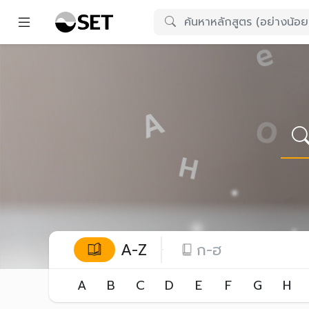
A-Z
ก-ฮ
A
B
C
D
E
F
G
H