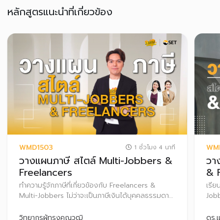
หลักสูตรแนะนำที่เกี่ยวข้อง
WMD1503
WM
1 ชั่วโมง 4 นาที
วางแผนภาษี สไตล์ Multi-Jobbers &
วา
Freelancers
& 
ทำความรู้จักภาษีที่เกี่ยวข้องกับ Freelancers &
เรีย
Multi-Jobbers ไม่ว่าจะเป็นภาษีเงินได้บุคคลธรรมดา
Jobb
ภาษีหัก ณ ที่จ่าย และภาษีมูลค่าเพิ่ม (VAT) พร้อม
Pass
แนวทางการวางแผนภาษีให้ถูกต้องและเหมาะสม สร้าง
ความ
วิทยากรผู้ทรงคุณวุฒิ
ดร.เ