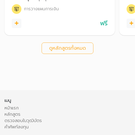
ความมั่งคั่งและมั่นคงให้กับชีวิตในระยะยาว
จำกั
การวางแผนการเงิน
ปังได
ฟรี
ดูหลักสูตรทั้งหมด
เมนู
หน้าแรก
หลักสูตร
ตรวจสอบใบวุฒิบัตร
คำศัพท์ลงทุน