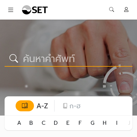
A-Z
ก-ฮ
A
B
C
D
E
F
G
H
I
J