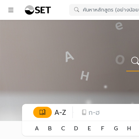
A-Z
ก-ฮ
A
B
C
D
E
F
G
H