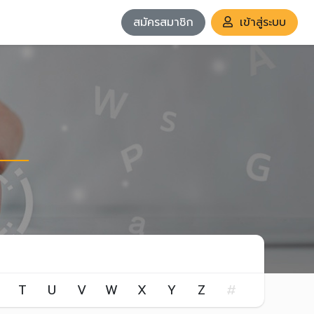
สมัครสมาชิก
เข้าสู่ระบบ
T
U
V
W
X
Y
Z
#