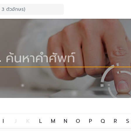
I
J
K
L
M
N
O
P
Q
R
S