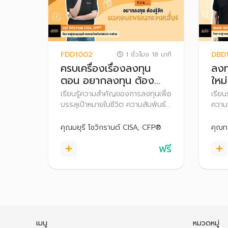
FDD1002
DBD
1 ชั่วโมง 18 นาที
ครบเครื่องเรื่องลงทุน
ลงท
ตอน อยากลงทุน ต้อง
ใหม่
รู้จักผลตอบแทนและความ
เรียนรู้ความสำคัญของการลงทุนเพื่อ
เรีย
เสี่ยง
บรรลุเป้าหมายในชีวิต ความสัมพันธ์
ความเ
ของผลตอบแทนและความเสี่ยงจาก
พร้อม
การลงทุน เพื่อวางแผนลงทุนได้
ตัดสิ
คุณมยุรี โชวิกรานต์ CISA, CFP®
คุณท
อย่างเหมาะสม
ฟรี
เมนู
หมวดหมู่