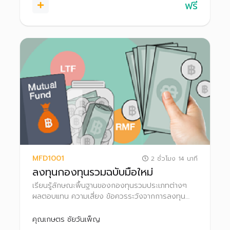
ฟรี
MFD1001
2 ชั่วโมง 14 นาที
ลงทุนกองทุนรวมฉบับมือใหม่
เรียนรู้ลักษณะพื้นฐานของกองทุนรวมประเภทต่างๆ
ผลตอบแทน ความเสี่ยง ข้อควรระวังจากการลงทุน
สิทธิประโยชน์ทางภาษี ตลอดจนเทคนิคการเลือก
กองทุนรวมให้เหมาะกับตนเอง
คุณเกษตร ชัยวันเพ็ญ