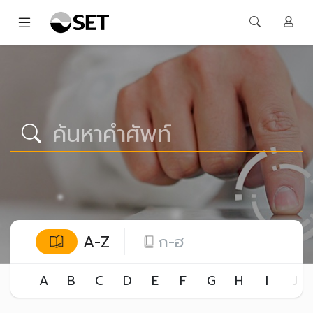
A-Z
ก-ฮ
A
B
C
D
E
F
G
H
I
J