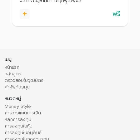
ผศ.ดร.ณัฐชานนท์ โกมุทพุฒิพงศ์
ฟรี
เมนู
หน้าแรก
หลักสูตร
ตรวจสอบใบวุฒิบัตร
คำศัพท์ลงทุน
หมวดหมู่
Money Style
การวางแผนการเงิน
หลักการลงทุน
การลงทุนในหุ้น
การลงทุนในอนุพันธ์
การลงทุนในกองทุนรวม