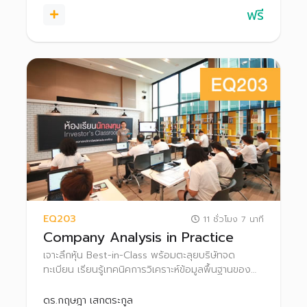
ฟรี
EQ203
11 ชั่วโมง 7 นาที
Company Analysis in Practice
เจาะลึกหุ้น Best-in-Class พร้อมตะลุยบริษัทจด
ทะเบียน เรียนรู้เทคนิคการวิเคราะห์ข้อมูลพื้นฐานของ
บริษัทในมุมมองต่างๆ ทั้งการอ่านแบบ 56-1 การอ่าน
งบการเงินเบื้องต้น พร้อมเจาะข้อมูลเชิงลึกจากผู้
ดร.กฤษฎา เสกตระกูล