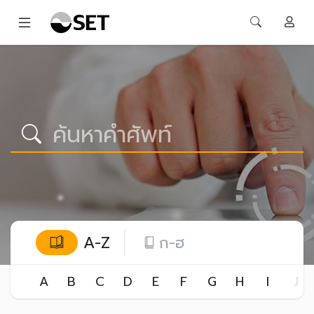
A-Z
ก-ฮ
A
B
C
D
E
F
G
H
I
J