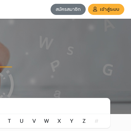
สมัครสมาชิก
เข้าสู่ระบบ
T
U
V
W
X
Y
Z
#