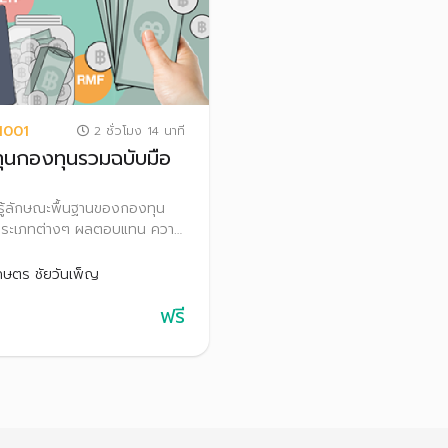
1001
2 ชั่วโมง 14 นาที
ุนกองทุนรวมฉบับมือ
รู้ลักษณะพื้นฐานของกองทุน
ระเภทต่างๆ ผลตอบแทน ความ
ง ข้อควรระวังจากการลงทุน
ิประโยชน์ทางภาษี ตลอดจน
กษตร ชัยวันเพ็ญ
ิคการเลือกกองทุนรวมให้เหมาะ
ฟรี
นเอง