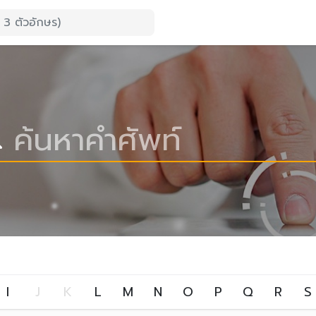
I
J
K
L
M
N
O
P
Q
R
S