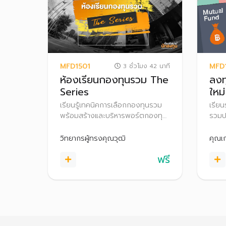
MFD1501
MFD
3 ชั่วโมง 42 นาที
ห้องเรียนกองทุนรวม The
ลงท
Series
ใหม่
เรียนรู้เทคนิคการเลือกกองทุนรวม
เรียน
พร้อมสร้างและบริหารพอร์ตกองทุน
รวมป
รวมด้วยตนเอง
เสี่ย
สิทธ
วิทยากรผู้ทรงคุณวุฒิ
คุณเ
เทคน
ฟรี
กับต