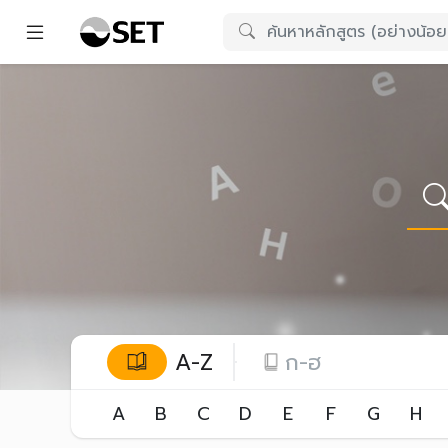
A-Z
ก-ฮ
A
B
C
D
E
F
G
H