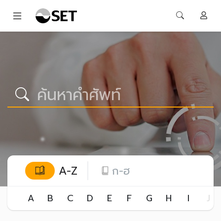
A-Z
ก-ฮ
A
B
C
D
E
F
G
H
I
J