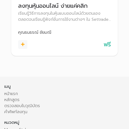
ลงทุนหุ้นออนไลน์ ง่ายแค่คลิก
เรียนรู้วิธีการลงทุนในหุ้นแบบออนไลน์ด้วยตนเอง
ตลอดจนเรียนรู้ฟังก์ชั่นการใช้งานต่างๆ ใน Settrade
Streaming เพื่อช่วยให้ตัดสินใจลงทุนได้อย่างมี
ประสิทธิภาพยิ่งขึ้น
คุณธนธรณ์ ชัยมณี
ฟรี
เมนู
หน้าแรก
หลักสูตร
ตรวจสอบใบวุฒิบัตร
คำศัพท์ลงทุน
หมวดหมู่