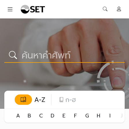
A-Z
ก-ฮ
A
B
C
D
E
F
G
H
I
J