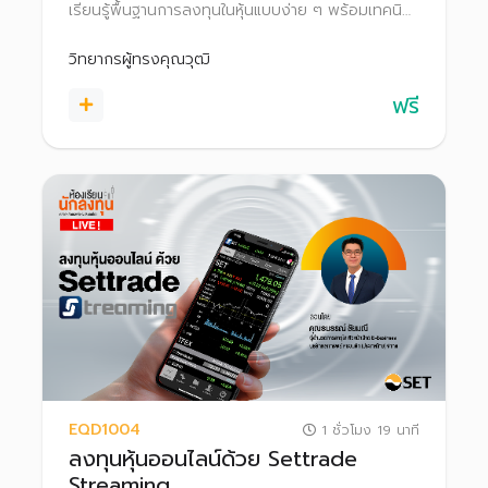
เรียนรู้พื้นฐานการลงทุนในหุ้นแบบง่าย ๆ พร้อมเทคนิค
และเครื่องมือที่ใช้ในการคัดกรองและวิเคราะห์หุ้นด้วย
ตนเอง ไปจนถึงขั้นตอนการซื้อขายหุ้น เพื่อเริ่มต้น
วิทยากรผู้ทรงคุณวุฒิ
ลงทุนได้อย่างมั่นใจ สร้างพอร์ตที่เติบโตได้ในระยะยาว
ฟรี
EQD1004
1 ชั่วโมง 19 นาที
ลงทุนหุ้นออนไลน์ด้วย Settrade
Streaming