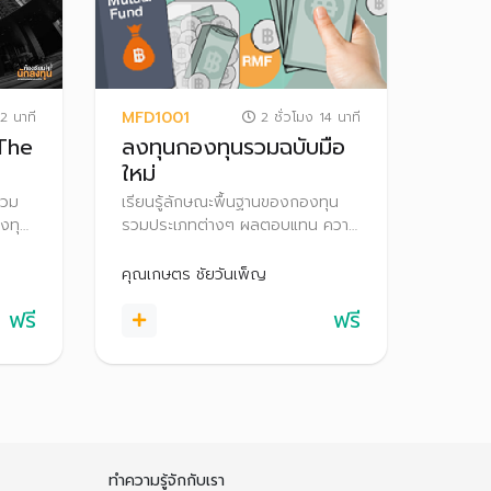
MFD1001
2 นาที
2 ชั่วโมง 14 นาที
 The
ลงทุนกองทุนรวมฉบับมือ
ใหม่
รวม
เรียนรู้ลักษณะพื้นฐานของกองทุน
งทุน
รวมประเภทต่างๆ ผลตอบแทน ความ
เสี่ยง ข้อควรระวังจากการลงทุน
สิทธิประโยชน์ทางภาษี ตลอดจน
คุณเกษตร ชัยวันเพ็ญ
เทคนิคการเลือกกองทุนรวมให้เหมาะ
ฟรี
ฟรี
กับตนเอง
ทำความรู้จักกับเรา