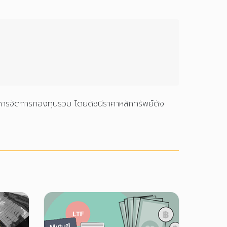
รงการจัดการกองทุนรวม โดยดัชนีราคาหลักทรัพย์ดัง