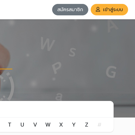
สมัครสมาชิก
เข้าสู่ระบบ
T
U
V
W
X
Y
Z
#