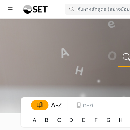
A-Z
ก-ฮ
A
B
C
D
E
F
G
H