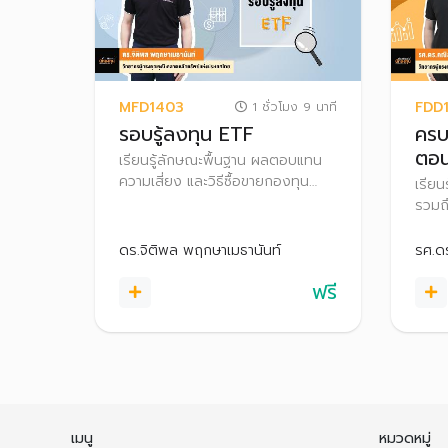
MFD1403
FDD
1 ชั่วโมง 9 นาที
รอบรู้ลงทุน ETF
ครบ
ตอน
เรียนรู้ลักษณะพื้นฐาน ผลตอบแทน
ลงท
ความเสี่ยง และวิธีซื้อขายกองทุน
เรียน
ETF รวมถึงเทคนิคการเลือกลงทุน
รวมถ
ETF และรู้จักเครื่องมือที่ช่วยคัด
เพื่อ
กรอง เพื่อให้สามารถเลือกลงทุนใน
สนามล
ดร.จิติพล พฤกษาเมธานันท์
รศ.ด
กองทุนที่เหมาะสมกับตนเองได้
ฟรี
เมนู
หมวดหมู่