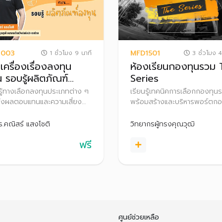
1003
MFD1501
1 ชั่วโมง 9 นาที
3 ชั่วโมง 4
เครื่องเรื่องลงทุน
ห้องเรียนกองทุนรวม
 รอบรู้ผลิตภัณฑ์
Series
ุน
รู้ทางเลือกลงทุนประเภทต่าง ๆ
เรียนรู้เทคนิคการเลือกกองทุน
ึงผลตอบแทนและความเสี่ยง
พร้อมสร้างและบริหารพอร์ตกอ
เตรียมความพร้อมก่อนก้าวสู่
รวมด้วยตนเอง
งทุนอย่างมั่นใจ
ร.คณิสร์ แสงโชติ
วิทยากรผู้ทรงคุณวุฒิ
ฟรี
ศูนย์ช่วยเหลือ