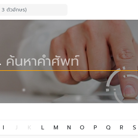
I
J
K
L
M
N
O
P
Q
R
S