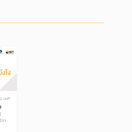
2 นาที
ง
ี
ธีการ
การ