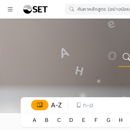
A-Z
ก-ฮ
A
B
C
D
E
F
G
H