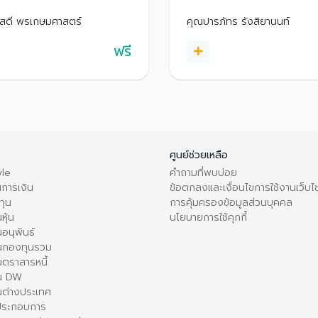
เจรจากับเจ้าหนี้เพื่อปรับโครงสร้
และสิ่งที่ควรทำก่อนก่อหนี้
เหมาะกับผู้ที่เป็นหนี้แล้ว หรือผู้ที
กับผู้ที่กำลังตัดสินใจจะขอสิน
ุสดี พรเกษมศาสตร์
คุณปารภัทร รังสิยานนท์
หนี้เริ่มพอกพูนกังวลว่าจะมีปัญ
หรือผู้ที่มีหนี้แต่ยังไม่มีปัญหา
อนาคต
ฟรี
ศูนย์ช่วยเหลือ
le
คำถามที่พบบ่อย
การเงิน
ข้อตกลงและเงื่อนไขการใช้งานเว็บไ
ทุน
การคุ้มครองข้อมูลส่วนบุคคล
หุ้น
นโยบายการใช้คุกกี้
อนุพันธ์
นกองทุนรวม
ตราสารหนี้
ใน DW
นต่างประเทศ
้ประกอบการ