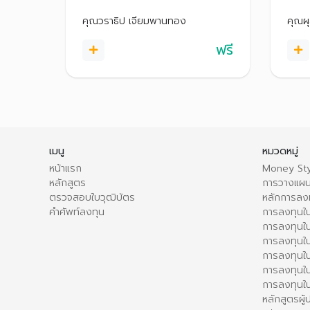
กับผู้ที่มีปัญหาหนี้เสียเบื้องต้น ไป
ตนเอง
จนถึงหนี้ที่มีปัญหารุนแรง เช่น ถูก
เหมาะ
คุณวราธิป เจียมพานทอง
คุณผ
ฟ้อง ถูกบังคับคดี
เชื่อ 
ฟรี
เมนู
หมวดหมู่
หน้าแรก
Money Sty
หลักสูตร
การวางแผน
ตรวจสอบใบวุฒิบัตร
หลักการลง
คำศัพท์ลงทุน
การลงทุนใน
การลงทุนใน
การลงทุนใ
การลงทุนใน
การลงทุน
การลงทุนใ
หลักสูตรผู