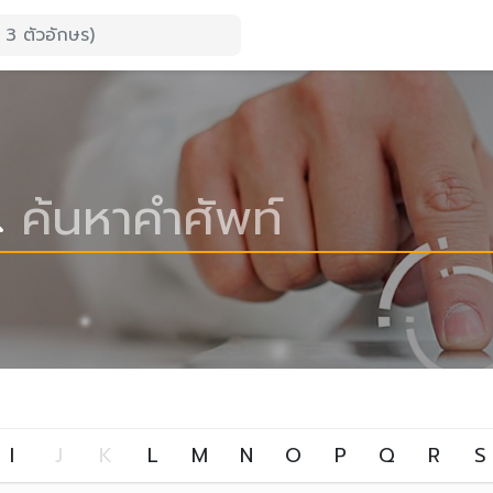
I
J
K
L
M
N
O
P
Q
R
S