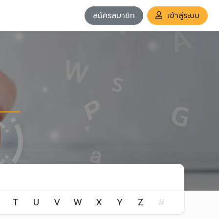
สมัครสมาชิก
เข้าสู่ระบบ
T
U
V
W
X
Y
Z
#