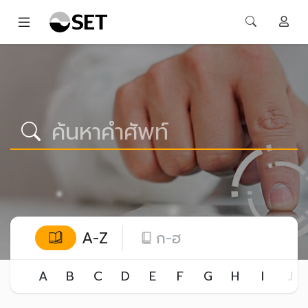
A-Z
ก-ฮ
A
B
C
D
E
F
G
H
I
J