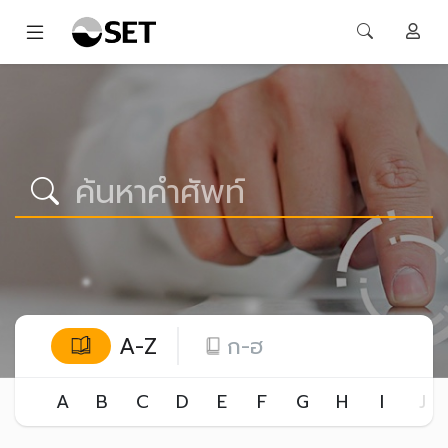
A-Z
ก-ฮ
A
B
C
D
E
F
G
H
I
J