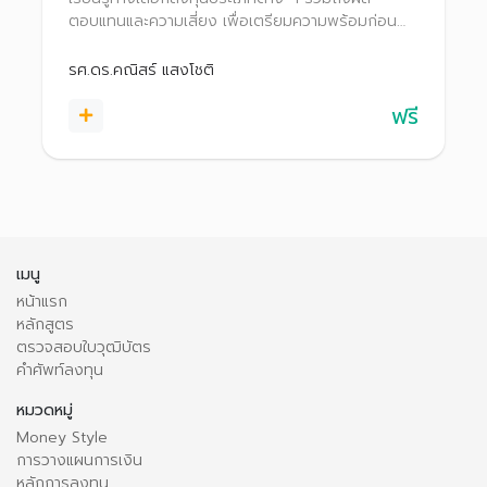
ตอบแทนและความเสี่ยง เพื่อเตรียมความพร้อมก่อน
ก้าวสู่สนามลงทุนอย่างมั่นใจ
รศ.ดร.คณิสร์ แสงโชติ
ฟรี
เมนู
หน้าแรก
หลักสูตร
ตรวจสอบใบวุฒิบัตร
คำศัพท์ลงทุน
หมวดหมู่
Money Style
การวางแผนการเงิน
หลักการลงทุน