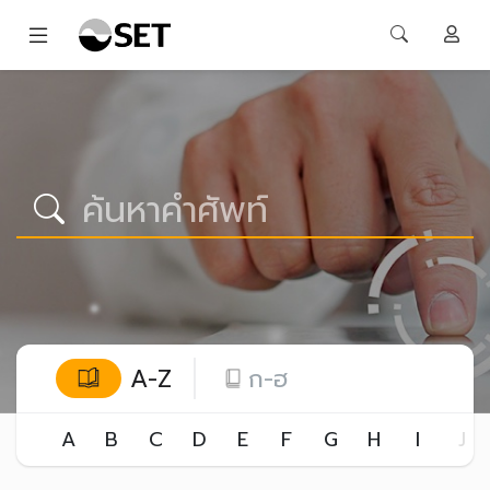
A-Z
ก-ฮ
A
B
C
D
E
F
G
H
I
J