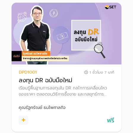
DPD1001
1 ชั่วโมง 7 นาที
ลงทุน DR ฉบับมือใหม่
เรียนรู้พื้นฐานการลงทุนใน DR กลไกการเคลื่อนไหว
ของราคา ตลอดจนวิธีการซื้อขาย และกลยุทธ์การ
ลงทุนใน DR
คุณรัฐศรัณย์ ธนไพศาลกิจ
ฟรี