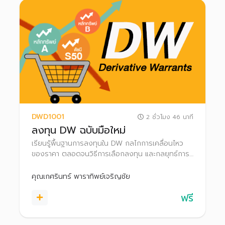
DWD1001
2 ชั่วโมง 46 นาที
ลงทุน DW ฉบับมือใหม่
เรียนรู้พื้นฐานการลงทุนใน DW กลไกการเคลื่อนไหว
ของราคา ตลอดจนวิธีการเลือกลงทุน และกลยุทธ์การ
ลงทุนใน DW
คุณเกศรินทร์ พาราทิพย์เจริญชัย
ฟรี