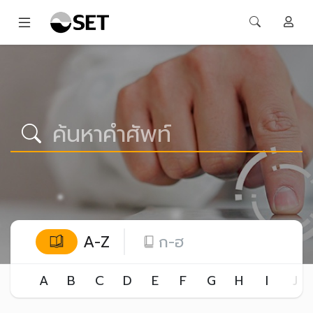
A-Z
ก-ฮ
A
B
C
D
E
F
G
H
I
J