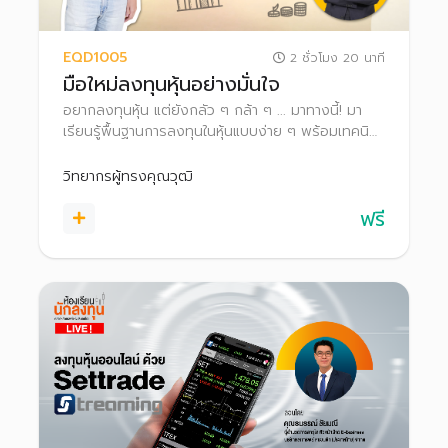
EQD1005
2 ชั่วโมง 20 นาที
มือใหม่ลงทุนหุ้นอย่างมั่นใจ
อยากลงทุนหุ้น แต่ยังกลัว ๆ กล้า ๆ ... มาทางนี้! มา
เรียนรู้พื้นฐานการลงทุนในหุ้นแบบง่าย ๆ พร้อมเทคนิค
และเครื่องมือที่ใช้ในการคัดกรองและวิเคราะห์หุ้นด้วย
ตนเอง ไปจนถึงขั้นตอนการซื้อขายหุ้น เพื่อเริ่มต้น
วิทยากรผู้ทรงคุณวุฒิ
ลงทุนได้อย่างมั่นใจ สร้างพอร์ตที่เติบโตได้ในระยะยาว
ฟรี