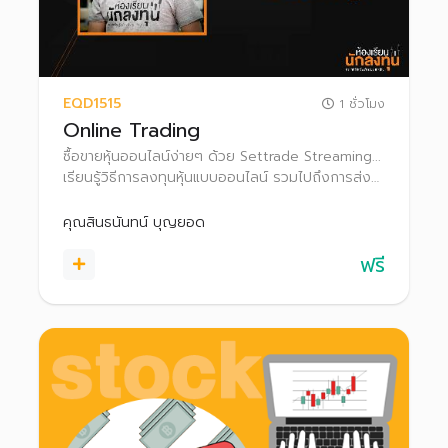
EQD1515
1 ชั่วโมง
Online Trading
ซื้อขายหุ้นออนไลน์ง่ายๆ ด้วย Settrade Streaming...
เรียนรู้วิธีการลงทุนหุ้นแบบออนไลน์ รวมไปถึงการส่ง
คำสั่งซื้อขาย และฟังก์ชั่นการใช้งานต่างๆ ใน Settrade
Streaming เพื่อใช้เป็นตัวช่วยในการลงทุน
คุณสินธนันทน์ บุญยอด
ฟรี