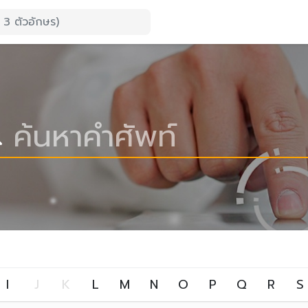
I
J
K
L
M
N
O
P
Q
R
S