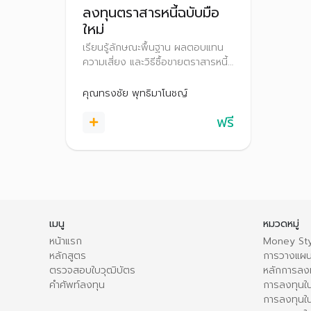
ลงทุนตราสารหนี้ฉบับมือ
ใหม่
เรียนรู้ลักษณะพื้นฐาน ผลตอบแทน
ความเสี่ยง และวิธีซื้อขายตราสารหนี้
พร้อมเทคนิคการลงทุนเบื้องต้น เพื่อ
ตัดสินใจลงทุนได้อย่างเหมาะสม
คุณทรงชัย พุทธิมาโนชญ์
ฟรี
เมนู
หมวดหมู่
หน้าแรก
Money Sty
หลักสูตร
การวางแผน
ตรวจสอบใบวุฒิบัตร
หลักการลง
คำศัพท์ลงทุน
การลงทุนใน
การลงทุนใน