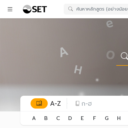
A-Z
ก-ฮ
A
B
C
D
E
F
G
H