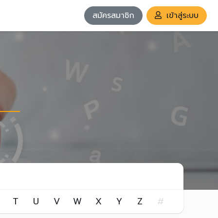
สมัครสมาชิก
เข้าสู่ระบบ
T
U
V
W
X
Y
Z
#