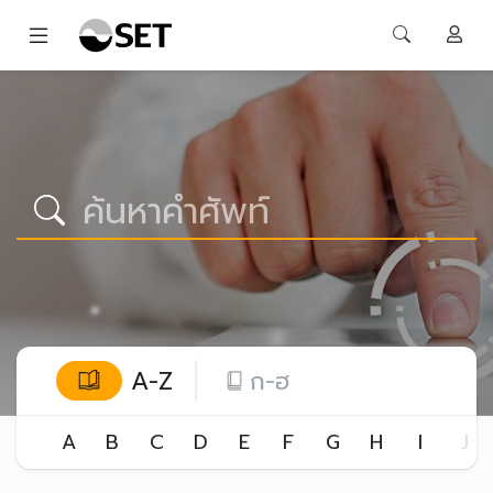
A-Z
ก-ฮ
A
B
C
D
E
F
G
H
I
J