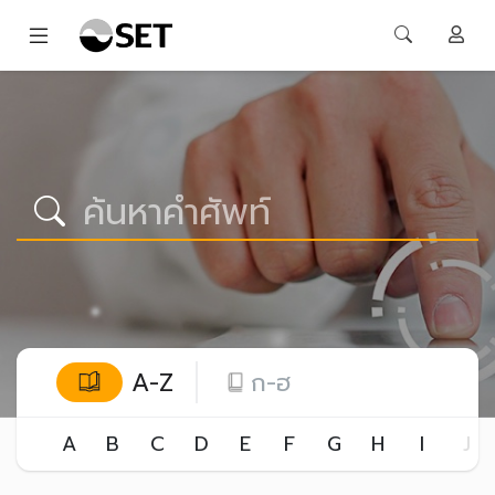
A-Z
ก-ฮ
A
B
C
D
E
F
G
H
I
J