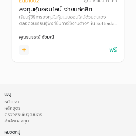
EQD1002
2 ชั่วโมง 13 นาที
ลงทุนหุ้นออนไลน์ ง่ายแค่คลิก
เรียนรู้วิธีการลงทุนในหุ้นแบบออนไลน์ด้วยตนเอง
ตลอดจนเรียนรู้ฟังก์ชั่นการใช้งานต่างๆ ใน Settrade
Streaming เพื่อช่วยให้ตัดสินใจลงทุนได้อย่างมี
ประสิทธิภาพยิ่งขึ้น
คุณธนธรณ์ ชัยมณี
ฟรี
เมนู
หน้าแรก
หลักสูตร
ตรวจสอบใบวุฒิบัตร
คำศัพท์ลงทุน
หมวดหมู่