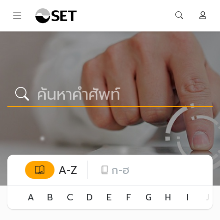
A-Z
ก-ฮ
A
B
C
D
E
F
G
H
I
J