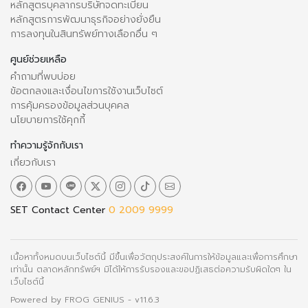
หลักสูตรบุคลากรบริษัทจดทะเบียน
หลักสูตรการพัฒนาธุรกิจอย่างยั่งยืน
การลงทุนในสินทรัพย์ทางเลือกอื่น ๆ
ศูนย์ช่วยเหลือ
คำถามที่พบบ่อย
ข้อตกลงและเงื่อนไขการใช้งานเว็บไซต์
การคุ้มครองข้อมูลส่วนบุคคล
นโยบายการใช้คุกกี้
ทำความรู้จักกับเรา
เกี่ยวกับเรา
SET Contact Center
0 2009 9999
เนื้อหาทั้งหมดบนเว็บไซต์นี้ มีขึ้นเพื่อวัตถุประสงค์ในการให้ข้อมูลและเพื่อการศึกษา
เท่านั้น ตลาดหลักทรัพย์ฯ มิได้ให้การรับรองและขอปฏิเสธต่อความรับผิดใดๆ ใน
เว็บไซต์นี้
Powered by
FROG GENIUS
- v11.6.3