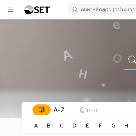
A-Z
ก-ฮ
A
B
C
D
E
F
G
H