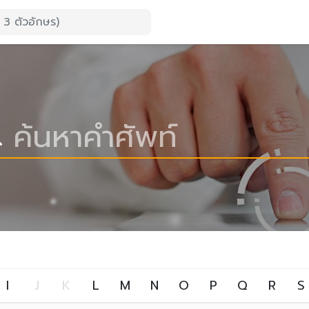
I
J
K
L
M
N
O
P
Q
R
S