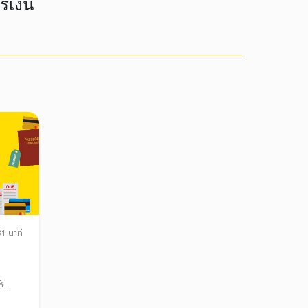
รเงิน
1 นาที
น
้
ามารถ