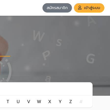
สมัครสมาชิก
เข้าสู่ระบบ
T
U
V
W
X
Y
Z
#