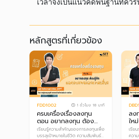
เวลาจึงเป็นแนวคิดพื้นฐานที่คว
หลักสูตรที่เกี่ยวข้อง
FDD1002
DBD
1 ชั่วโมง 18 นาที
ครบเครื่องเรื่องลงทุน
ลงท
ตอน อยากลงทุน ต้อง
ใหม่
รู้จักผลตอบแทนและความ
เรียนรู้ความสำคัญของการลงทุนเพื่อ
เรีย
เสี่ยง
บรรลุเป้าหมายในชีวิต ความสัมพันธ์
ความเ