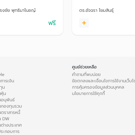
ต่อยอดความมั่งคั่งไปสู่การมี
เทคนิคการลงทุนเบื้องต้น เพื่อ
อิสรภาพทางการเงินได้
นใจลงทุนได้อย่างเหมาะสม
รงชัย พุทธิมาโนชญ์
ดร.อัจฉรา โยมสินธุ์
ฟรี
ศูนย์ช่วยเหลือ
le
คำถามที่พบบ่อย
การเงิน
ข้อตกลงและเงื่อนไขการใช้งานเว็บไ
ทุน
การคุ้มครองข้อมูลส่วนบุคคล
หุ้น
นโยบายการใช้คุกกี้
อนุพันธ์
นกองทุนรวม
ตราสารหนี้
ใน DW
นต่างประเทศ
้ประกอบการ