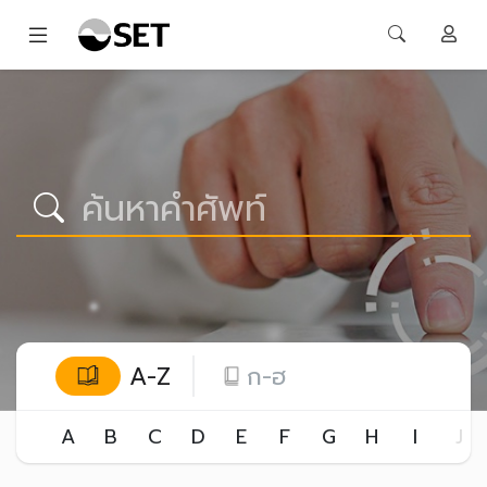
A-Z
ก-ฮ
A
B
C
D
E
F
G
H
I
J