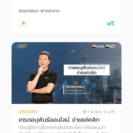
ตอบแทนและป้องกันความเสี่ยงจากการลงทุน ทั้งใน
ภาวะตลาดขาขึ้นและขาลง
คุณเดชธนา ฟางสะอาด
ฟรี
DRD1002
1 ชั่วโมง 12 นาที
เทรดอนุพันธ์ออนไลน์ ง่ายแค่คลิก
เรียนรู้วิธีการซื้อขายอนุพันธ์ออนไลน์ พร้อมแนะนำ