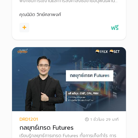
ฟังก์ชันการใช้งานและการส่งคำสั่งซื้อขายอนุพันธ์ผ่าน
โปรแกรม Settrade Streaming
คุณนิมิต วิทย์ศลาพงศ์
ฟรี
DRD1201
1 ชั่วโมง 29 นาที
กลยุทธ์เทรด Futures
เรียนรู้กลยุทธ์การเทรด Futures ทั้งการเก็งกําไร การ