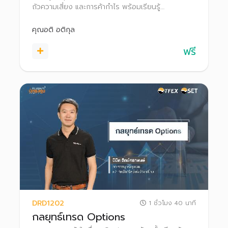
ถัวความเสี่ยง และการค้ากําไร พร้อมเรียนรู้
กระบวนการทำ Block Trade ใน TFEX
คุณอติ อติกุล
ฟรี
DRD1202
1 ชั่วโมง 40 นาที
กลยุทธ์เทรด Options