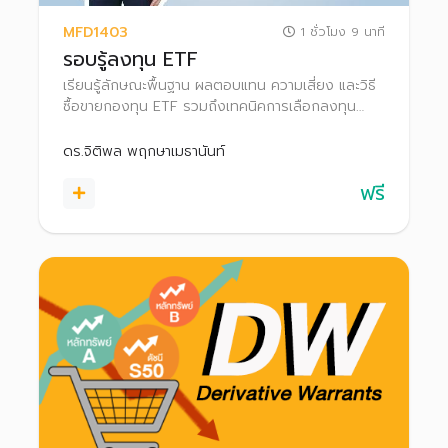
MFD1403
1 ชั่วโมง 9 นาที
รอบรู้ลงทุน ETF
เรียนรู้ลักษณะพื้นฐาน ผลตอบแทน ความเสี่ยง และวิธี
ซื้อขายกองทุน ETF รวมถึงเทคนิคการเลือกลงทุน
ETF และรู้จักเครื่องมือที่ช่วยคัดกรอง เพื่อให้สามารถ
เลือกลงทุนในกองทุนที่เหมาะสมกับตนเองได้
ดร.จิติพล พฤกษาเมธานันท์
ฟรี