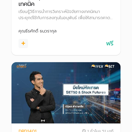
เทคนิค
เรียนรู้วิธีการนำการวิเคราะห์ปัจจัยทางเทคนิคมา
ประยุกต์ใช้กับการลงทุนในอนุพันธ์ เพื่อให้สามารถคาด
การณ์ทิศทางราคาได้อย่างแม่นยำมากยิ่งขึ้น
คุณธีรศักดิ์ ธนวรากุล
ฟรี
DRD1401
1 ชั่วโมง 51 นาที