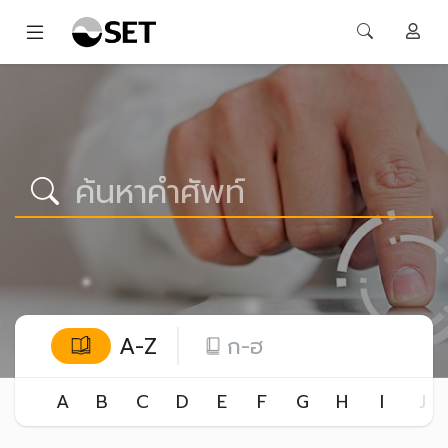
A-Z
ก-ฮ
A
B
C
D
E
F
G
H
I
J