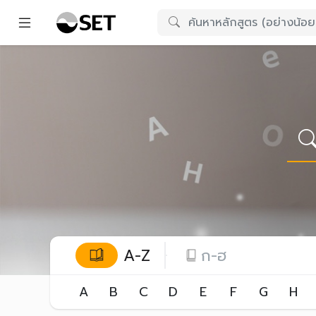
A-Z
ก-ฮ
A
B
C
D
E
F
G
H