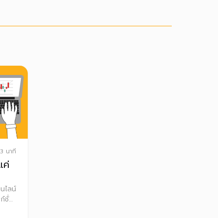
3 นาที
แค่
อนไลน์
ชั่