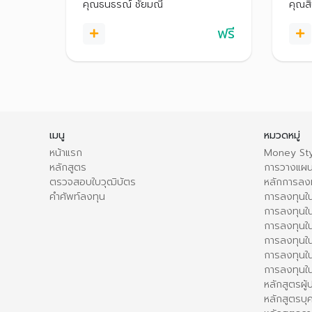
ใช้ง
เพื่อเป็นตัวช่วยในการลงทุนอย่าง
คุณธนธรณ์ ชัยมณี
คุณส
Strea
มั่นใจ
ลงทุ
ฟรี
เมนู
หมวดหมู่
หน้าแรก
Money Sty
หลักสูตร
การวางแผน
ตรวจสอบใบวุฒิบัตร
หลักการลง
คำศัพท์ลงทุน
การลงทุนใน
การลงทุนใน
การลงทุนใ
การลงทุนใน
การลงทุน
การลงทุนใ
หลักสูตรผู
หลักสูตรบุ