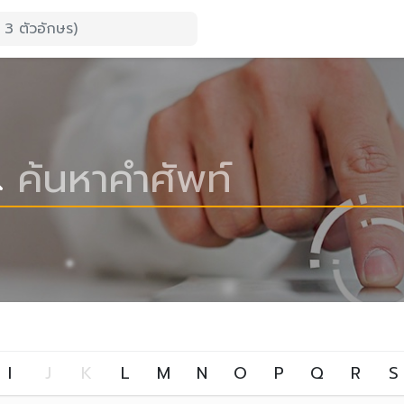
I
J
K
L
M
N
O
P
Q
R
S