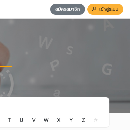
สมัครสมาชิก
เข้าสู่ระบบ
T
U
V
W
X
Y
Z
#