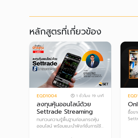
หลักสูตรที่เกี่ยวข้อง
EQD1004
EQD
1 ชั่วโมง 19 นาที
ลงทุนหุ้นออนไลน์ด้วย
Onl
Settrade Streaming
ซื้อข
Settr
ทบทวนความรู้พื้นฐานก่อนเทรดหุ้น
การล
ออนไลน์ พร้อมแนะนำฟังก์ชั่นการใช้
การส่
งานต่างๆ ใน Settrade Streaming