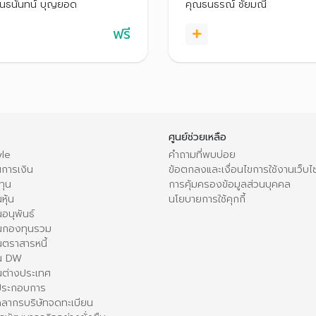
านต่างๆ ใน Settrade
Streaming เพื่อช่วยให้ตัดสินใจ
ินธนันทน์ บุญยอด
คุณธนธรณ์ ชัยมณี
ming เพื่อใช้เป็นตัวช่วยในการ
ลงทุนได้อย่างมีประสิทธิภาพยิ่งข
น
ฟรี
ศูนย์ช่วยเหลือ
le
คำถามที่พบบ่อย
การเงิน
ข้อตกลงและเงื่อนไขการใช้งานเว็บไ
ทุน
การคุ้มครองข้อมูลส่วนบุคคล
หุ้น
นโยบายการใช้คุกกี้
อนุพันธ์
นกองทุนรวม
ตราสารหนี้
ใน DW
นต่างประเทศ
้ประกอบการ
คลากรบริษัทจดทะเบียน