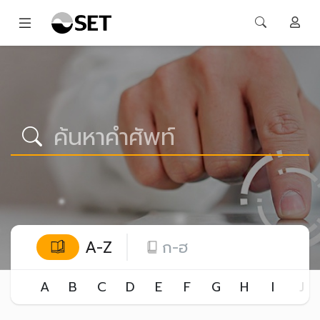
A-Z
ก-ฮ
A
B
C
D
E
F
G
H
I
J